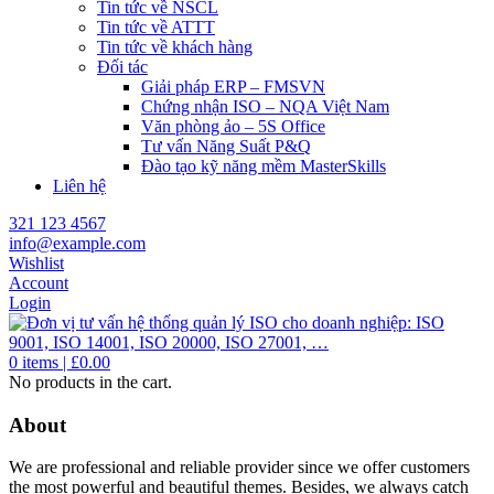
Tin tức về NSCL
Tin tức về ATTT
Tin tức về khách hàng
Đối tác
Giải pháp ERP – FMSVN
Chứng nhận ISO – NQA Việt Nam
Văn phòng ảo – 5S Office
Tư vấn Năng Suất P&Q
Đào tạo kỹ năng mềm MasterSkills
Liên hệ
321 123 4567
info@example.com
Wishlist
Account
Login
0
items |
£
0.00
No products in the cart.
About
We are professional and reliable provider since we offer customers
the most powerful and beautiful themes. Besides, we always catch