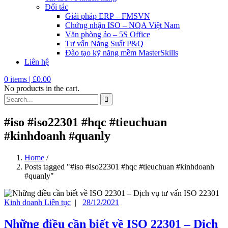
Đối tác
Giải pháp ERP – FMSVN
Chứng nhận ISO – NQA Việt Nam
Văn phòng ảo – 5S Office
Tư vấn Năng Suất P&Q
Đào tạo kỹ năng mềm MasterSkills
Liên hệ
0
items |
£
0.00
No products in the cart.
#iso #iso22301 #hqc #tieuchuan
#kinhdoanh #quanly
Home
/
Posts tagged "#iso #iso22301 #hqc #tieuchuan #kinhdoanh
#quanly"
Kinh doanh Liên tục
|
28/12/2021
Những điều cần biết về ISO 22301 – Dịch