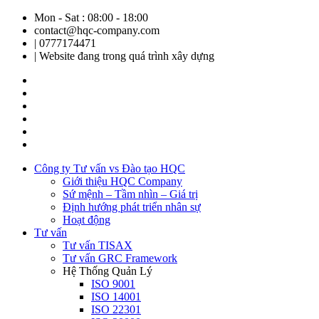
Mon - Sat : 08:00 - 18:00
contact@hqc-company.com
| 0777174471
| Website đang trong quá trình xây dựng
Công ty Tư vấn vs Đào tạo HQC
Giới thiệu HQC Company
Sứ mệnh – Tầm nhìn – Giá trị
Định hướng phát triển nhân sự
Hoạt động
Tư vấn
Tư vấn TISAX
Tư vấn GRC Framework
Hệ Thống Quản Lý
ISO 9001
ISO 14001
ISO 22301