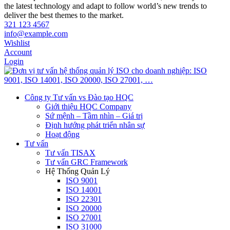
the latest technology and adapt to follow world’s new trends to
deliver the best themes to the market.
321 123 4567
info@example.com
Wishlist
Account
Login
Công ty Tư vấn vs Đào tạo HQC
Giới thiệu HQC Company
Sứ mệnh – Tầm nhìn – Giá trị
Định hướng phát triển nhân sự
Hoạt động
Tư vấn
Tư vấn TISAX
Tư vấn GRC Framework
Hệ Thống Quản Lý
ISO 9001
ISO 14001
ISO 22301
ISO 20000
ISO 27001
ISO 31000