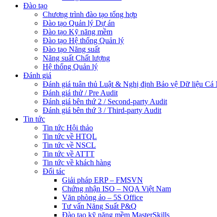
Đào tạo
Chương trình đào tạo tổng hợp
Đào tạo Quản lý Dự án
Đào tạo Kỹ năng mềm
Đào tạo Hệ thống Quản lý
Đào tạo Năng suất
Năng suất Chất lượng
Hệ thống Quản lý
Đánh giá
Đánh giá tuân thủ Luật & Nghị định Bảo vệ Dữ liệu Cá
Đánh giá thử / Pre Audit
Đánh giá bên thứ 2 / Second-party Audit
Đánh giá bên thứ 3 / Third-party Audit
Tin tức
Tin tức Hội thảo
Tin tức về HTQL
Tin tức về NSCL
Tin tức về ATTT
Tin tức về khách hàng
Đối tác
Giải pháp ERP – FMSVN
Chứng nhận ISO – NQA Việt Nam
Văn phòng ảo – 5S Office
Tư vấn Năng Suất P&Q
Đào tạo kỹ năng mềm MasterSkills