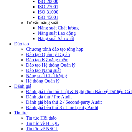
ISO 20000
ISO 27001
ISO 31000
ISO 45001
Tư vấn năng suất
Năng suất Chất lượng
Năng suất Lao động
Năng suất Sản xuất
Đào tạo
Chương trình đào tạo tổng hợp
Đào tạo Quản lý Dự án
Đào tạo Kỹ năng mềm
Đào tạo Hệ thống Quản lý
Đào tạo Năng suất
Năng suất Chất lượng
Hệ thống Quản lý
Đánh giá
Đánh giá tuân thủ Luật & Nghị định Bảo vệ Dữ liệu Cá
Đánh giá thử / Pre Audit
Đánh giá bên thứ 2 / Second-party Audit
Đánh giá bên thứ 3 / Third-party Audit
Tin tức
Tin tức Hội thảo
Tin tức về HTQL
Tin tức về NSCL