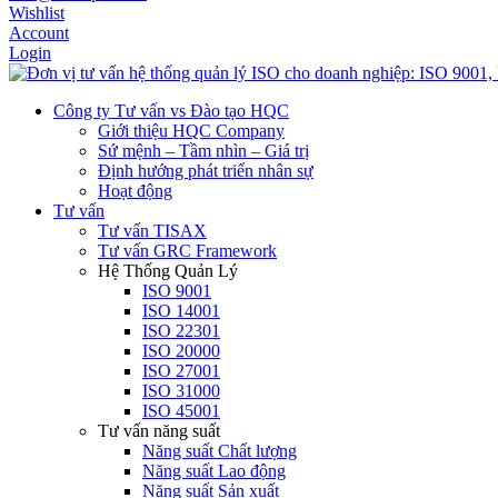
Wishlist
Account
Login
Công ty Tư vấn vs Đào tạo HQC
Giới thiệu HQC Company
Sứ mệnh – Tầm nhìn – Giá trị
Định hướng phát triển nhân sự
Hoạt động
Tư vấn
Tư vấn TISAX
Tư vấn GRC Framework
Hệ Thống Quản Lý
ISO 9001
ISO 14001
ISO 22301
ISO 20000
ISO 27001
ISO 31000
ISO 45001
Tư vấn năng suất
Năng suất Chất lượng
Năng suất Lao động
Năng suất Sản xuất