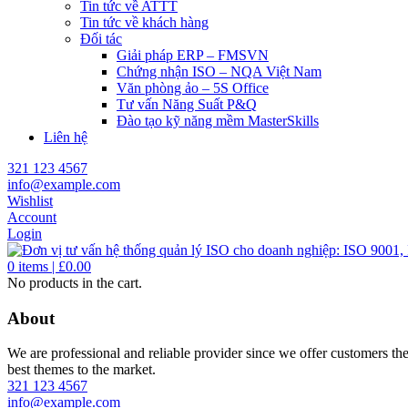
Tin tức về ATTT
Tin tức về khách hàng
Đối tác
Giải pháp ERP – FMSVN
Chứng nhận ISO – NQA Việt Nam
Văn phòng ảo – 5S Office
Tư vấn Năng Suất P&Q
Đào tạo kỹ năng mềm MasterSkills
Liên hệ
321 123 4567
info@example.com
Wishlist
Account
Login
0
items |
£
0.00
No products in the cart.
About
We are professional and reliable provider since we offer customers th
best themes to the market.
321 123 4567
info@example.com