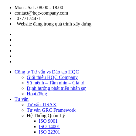
Mon - Sat : 08:00 - 18:00
contact@hqc-company.com
| 0777174471
| Website đang trong quá trình xây dựng
Công ty Tư vấn vs Đào tạo HQC
Giới thiệu HQC Company
Sứ mệnh – Tầm nhìn – Giá trị
Định hướng phát triển nhân sự
Hoạt động
Tư vấn
Tư vấn TISAX
Tư vấn GRC Framework
Hệ Thống Quản Lý
ISO 9001
ISO 14001
ISO 22301