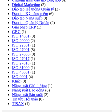
Chương trình đào tạo tổng hợp
(4)
Digital Marketing
(2)
Đào tạo Hệ thống Quản lý
(3)
Đào tạo Kỹ năng mềm
(6)
Đào tạo Năng suất
(0)
Đào tạo Quản lý Dự án
(2)
Giải pháp ERP
(1)
GRC
(1)
ISO 14001
(3)
ISO 20000
(2)
ISO 22301
(1)
ISO 27001
(8)
ISO 27005
(0)
ISO 27017
(1)
ISO 27018
(1)
ISO 31000
(1)
ISO 45001
(1)
ISO 9001
(4)
Khác
(0)
Năng suất Chất lượng
(1)
Năng suất Lao động
(0)
Năng suất Sản xuất
(2)
Tin tức Hội thảo
(0)
TISAX
(1)