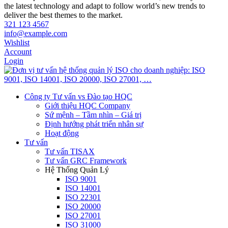
the latest technology and adapt to follow world’s new trends to
deliver the best themes to the market.
321 123 4567
info@example.com
Wishlist
Account
Login
Công ty Tư vấn vs Đào tạo HQC
Giới thiệu HQC Company
Sứ mệnh – Tầm nhìn – Giá trị
Định hướng phát triển nhân sự
Hoạt động
Tư vấn
Tư vấn TISAX
Tư vấn GRC Framework
Hệ Thống Quản Lý
ISO 9001
ISO 14001
ISO 22301
ISO 20000
ISO 27001
ISO 31000