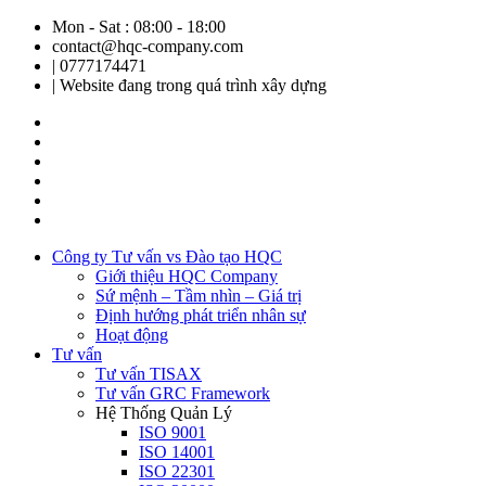
Mon - Sat : 08:00 - 18:00
contact@hqc-company.com
| 0777174471
| Website đang trong quá trình xây dựng
Công ty Tư vấn vs Đào tạo HQC
Giới thiệu HQC Company
Sứ mệnh – Tầm nhìn – Giá trị
Định hướng phát triển nhân sự
Hoạt động
Tư vấn
Tư vấn TISAX
Tư vấn GRC Framework
Hệ Thống Quản Lý
ISO 9001
ISO 14001
ISO 22301