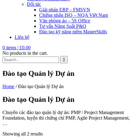
Đối tác
Giải pháp ERP – FMSVN
Chứng nhận ISO – NQA Việt Nam
Văn phòng ảo – 5S Office
Tư vấn Năng Suất P&Q
Đào tạo kỹ năng mềm MasterSkills
Liên hệ
0
items |
£
0.00
No products in the cart.
Đào tạo Quản lý Dự án
Home
/ Đào tạo Quản lý Dự án
Đào tạo Quản lý Dự án
Chuyên các đào tạo quản lý dự án: PMP / Project Management
Foundation, luyện thi chứng chỉ PMP, Agile Project Management,
…
Showing all 2 results