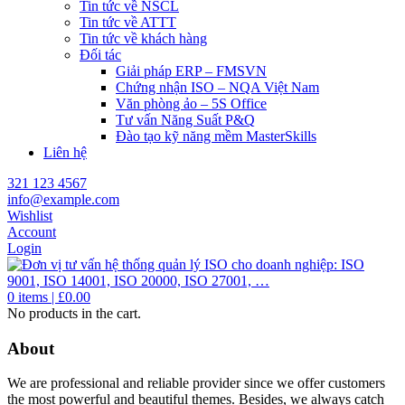
Tin tức về NSCL
Tin tức về ATTT
Tin tức về khách hàng
Đối tác
Giải pháp ERP – FMSVN
Chứng nhận ISO – NQA Việt Nam
Văn phòng ảo – 5S Office
Tư vấn Năng Suất P&Q
Đào tạo kỹ năng mềm MasterSkills
Liên hệ
321 123 4567
info@example.com
Wishlist
Account
Login
0
items |
£
0.00
No products in the cart.
About
We are professional and reliable provider since we offer customers
the most powerful and beautiful themes. Besides, we always catch