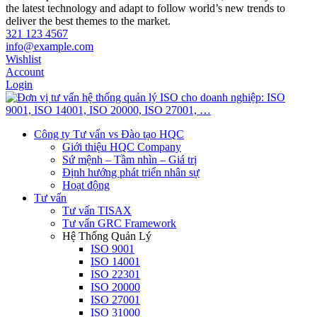
the latest technology and adapt to follow world’s new trends to
deliver the best themes to the market.
321 123 4567
info@example.com
Wishlist
Account
Login
Công ty Tư vấn vs Đào tạo HQC
Giới thiệu HQC Company
Sứ mệnh – Tầm nhìn – Giá trị
Định hướng phát triển nhân sự
Hoạt động
Tư vấn
Tư vấn TISAX
Tư vấn GRC Framework
Hệ Thống Quản Lý
ISO 9001
ISO 14001
ISO 22301
ISO 20000
ISO 27001
ISO 31000