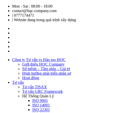
Mon - Sat : 08:00 - 18:00
contact@hqc-company.com
| 0777174471
| Website đang trong quá trình xây dựng
Công ty Tư vấn vs Đào tạo HQC
Giới thiệu HQC Company
Sứ mệnh – Tầm nhìn – Giá trị
Định hướng phát triển nhân sự
Hoạt động
Tư vấn
Tư vấn TISAX
Tư vấn GRC Framework
Hệ Thống Quản Lý
ISO 9001
ISO 14001
ISO 22301