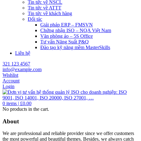
Tin tức về NSCL
Tin tức về ATTT
Tin tức về khách hàng
Đối tác
Giải pháp ERP – FMSVN
Chứng nhận ISO – NQA Việt Nam
Văn phòng ảo – 5S Office
Tư vấn Năng Suất P&Q
Đào tạo kỹ năng mềm MasterSkills
Liên hệ
321 123 4567
info@example.com
Wishlist
Account
Login
0
items |
£
0.00
No products in the cart.
About
We are professional and reliable provider since we offer customers
the most powerful and beautiful themes. Besides, we always catch