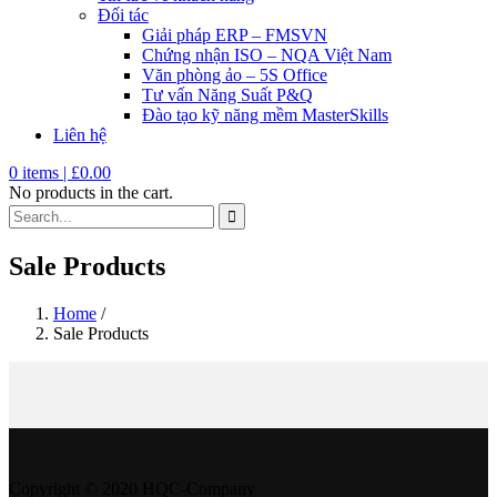
Đối tác
Giải pháp ERP – FMSVN
Chứng nhận ISO – NQA Việt Nam
Văn phòng ảo – 5S Office
Tư vấn Năng Suất P&Q
Đào tạo kỹ năng mềm MasterSkills
Liên hệ
0
items |
£
0.00
No products in the cart.
Sale Products
Home
/
Sale Products
Copyright © 2020 HQC-Company