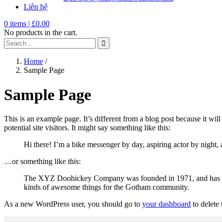
Liên hệ
0
items |
£
0.00
No products in the cart.
Home
/
Sample Page
Sample Page
This is an example page. It’s different from a blog post because it wi
potential site visitors. It might say something like this:
Hi there! I’m a bike messenger by day, aspiring actor by night, 
…or something like this:
The XYZ Doohickey Company was founded in 1971, and has been
kinds of awesome things for the Gotham community.
As a new WordPress user, you should go to
your dashboard
to delete