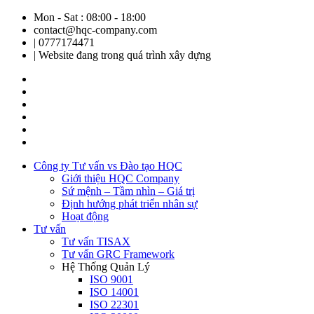
Mon - Sat : 08:00 - 18:00
contact@hqc-company.com
| 0777174471
| Website đang trong quá trình xây dựng
Công ty Tư vấn vs Đào tạo HQC
Giới thiệu HQC Company
Sứ mệnh – Tầm nhìn – Giá trị
Định hướng phát triển nhân sự
Hoạt động
Tư vấn
Tư vấn TISAX
Tư vấn GRC Framework
Hệ Thống Quản Lý
ISO 9001
ISO 14001
ISO 22301