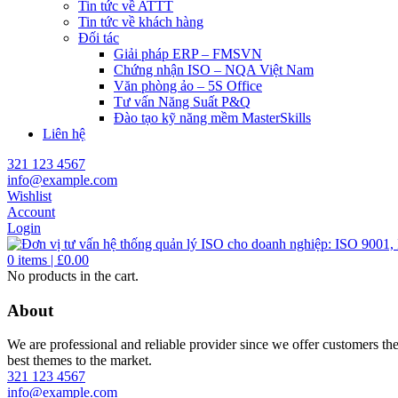
Tin tức về ATTT
Tin tức về khách hàng
Đối tác
Giải pháp ERP – FMSVN
Chứng nhận ISO – NQA Việt Nam
Văn phòng ảo – 5S Office
Tư vấn Năng Suất P&Q
Đào tạo kỹ năng mềm MasterSkills
Liên hệ
321 123 4567
info@example.com
Wishlist
Account
Login
0
items |
£
0.00
No products in the cart.
About
We are professional and reliable provider since we offer customers th
best themes to the market.
321 123 4567
info@example.com