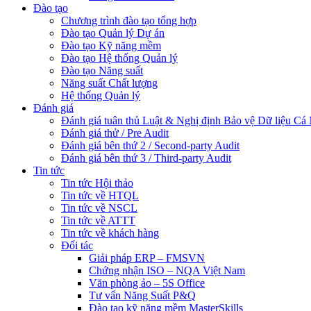
Đào tạo
Chương trình đào tạo tổng hợp
Đào tạo Quản lý Dự án
Đào tạo Kỹ năng mềm
Đào tạo Hệ thống Quản lý
Đào tạo Năng suất
Năng suất Chất lượng
Hệ thống Quản lý
Đánh giá
Đánh giá tuân thủ Luật & Nghị định Bảo vệ Dữ liệu Cá
Đánh giá thử / Pre Audit
Đánh giá bên thứ 2 / Second-party Audit
Đánh giá bên thứ 3 / Third-party Audit
Tin tức
Tin tức Hội thảo
Tin tức về HTQL
Tin tức về NSCL
Tin tức về ATTT
Tin tức về khách hàng
Đối tác
Giải pháp ERP – FMSVN
Chứng nhận ISO – NQA Việt Nam
Văn phòng ảo – 5S Office
Tư vấn Năng Suất P&Q
Đào tạo kỹ năng mềm MasterSkills