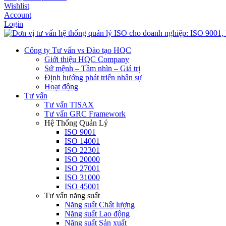
Wishlist
Account
Login
Công ty Tư vấn vs Đào tạo HQC
Giới thiệu HQC Company
Sứ mệnh – Tầm nhìn – Giá trị
Định hướng phát triển nhân sự
Hoạt động
Tư vấn
Tư vấn TISAX
Tư vấn GRC Framework
Hệ Thống Quản Lý
ISO 9001
ISO 14001
ISO 22301
ISO 20000
ISO 27001
ISO 31000
ISO 45001
Tư vấn năng suất
Năng suất Chất lượng
Năng suất Lao động
Năng suất Sản xuất