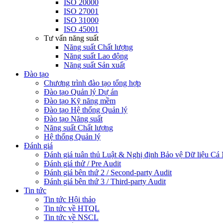
ISO 20000
ISO 27001
ISO 31000
ISO 45001
Tư vấn năng suất
Năng suất Chất lượng
Năng suất Lao động
Năng suất Sản xuất
Đào tạo
Chương trình đào tạo tổng hợp
Đào tạo Quản lý Dự án
Đào tạo Kỹ năng mềm
Đào tạo Hệ thống Quản lý
Đào tạo Năng suất
Năng suất Chất lượng
Hệ thống Quản lý
Đánh giá
Đánh giá tuân thủ Luật & Nghị định Bảo vệ Dữ liệu Cá
Đánh giá thử / Pre Audit
Đánh giá bên thứ 2 / Second-party Audit
Đánh giá bên thứ 3 / Third-party Audit
Tin tức
Tin tức Hội thảo
Tin tức về HTQL
Tin tức về NSCL