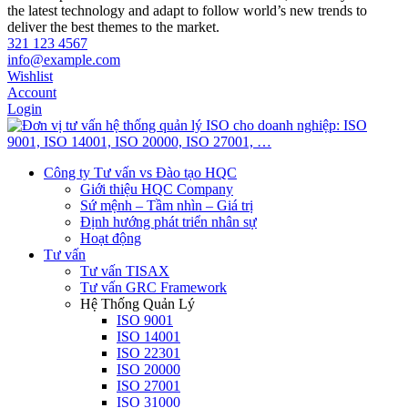
the latest technology and adapt to follow world’s new trends to
deliver the best themes to the market.
321 123 4567
info@example.com
Wishlist
Account
Login
Công ty Tư vấn vs Đào tạo HQC
Giới thiệu HQC Company
Sứ mệnh – Tầm nhìn – Giá trị
Định hướng phát triển nhân sự
Hoạt động
Tư vấn
Tư vấn TISAX
Tư vấn GRC Framework
Hệ Thống Quản Lý
ISO 9001
ISO 14001
ISO 22301
ISO 20000
ISO 27001
ISO 31000