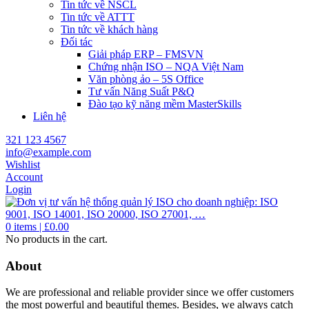
Tin tức về NSCL
Tin tức về ATTT
Tin tức về khách hàng
Đối tác
Giải pháp ERP – FMSVN
Chứng nhận ISO – NQA Việt Nam
Văn phòng ảo – 5S Office
Tư vấn Năng Suất P&Q
Đào tạo kỹ năng mềm MasterSkills
Liên hệ
321 123 4567
info@example.com
Wishlist
Account
Login
0
items |
£
0.00
No products in the cart.
About
We are professional and reliable provider since we offer customers
the most powerful and beautiful themes. Besides, we always catch