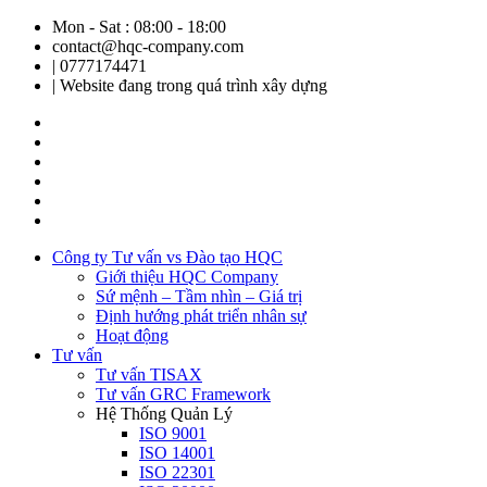
Mon - Sat : 08:00 - 18:00
contact@hqc-company.com
| 0777174471
| Website đang trong quá trình xây dựng
Công ty Tư vấn vs Đào tạo HQC
Giới thiệu HQC Company
Sứ mệnh – Tầm nhìn – Giá trị
Định hướng phát triển nhân sự
Hoạt động
Tư vấn
Tư vấn TISAX
Tư vấn GRC Framework
Hệ Thống Quản Lý
ISO 9001
ISO 14001
ISO 22301