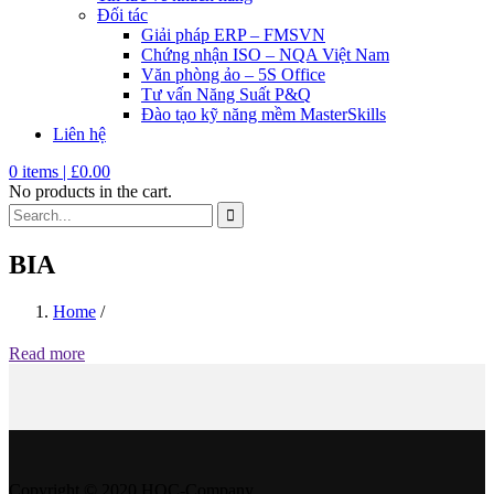
Đối tác
Giải pháp ERP – FMSVN
Chứng nhận ISO – NQA Việt Nam
Văn phòng ảo – 5S Office
Tư vấn Năng Suất P&Q
Đào tạo kỹ năng mềm MasterSkills
Liên hệ
0
items |
£
0.00
No products in the cart.
BIA
Home
/
Read more
Copyright © 2020 HQC-Company