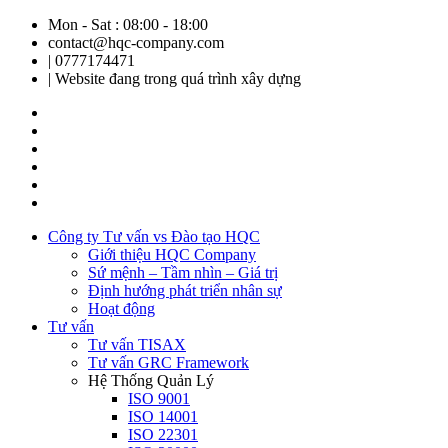
Mon - Sat : 08:00 - 18:00
contact@hqc-company.com
| 0777174471
| Website đang trong quá trình xây dựng
Công ty Tư vấn vs Đào tạo HQC
Giới thiệu HQC Company
Sứ mệnh – Tầm nhìn – Giá trị
Định hướng phát triển nhân sự
Hoạt động
Tư vấn
Tư vấn TISAX
Tư vấn GRC Framework
Hệ Thống Quản Lý
ISO 9001
ISO 14001
ISO 22301