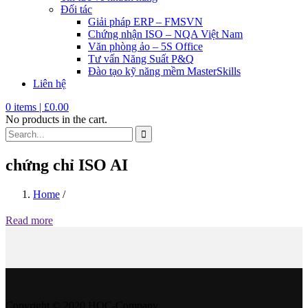
Đối tác
Giải pháp ERP – FMSVN
Chứng nhận ISO – NQA Việt Nam
Văn phòng ảo – 5S Office
Tư vấn Năng Suất P&Q
Đào tạo kỹ năng mềm MasterSkills
Liên hệ
0
items |
£
0.00
No products in the cart.
chứng chỉ ISO AI
Home
/
Read more
Copyright © 2020 HQC-Company