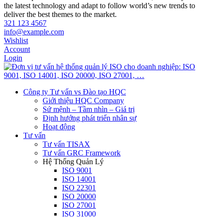
the latest technology and adapt to follow world’s new trends to
deliver the best themes to the market.
321 123 4567
info@example.com
Wishlist
Account
Login
Công ty Tư vấn vs Đào tạo HQC
Giới thiệu HQC Company
Sứ mệnh – Tầm nhìn – Giá trị
Định hướng phát triển nhân sự
Hoạt động
Tư vấn
Tư vấn TISAX
Tư vấn GRC Framework
Hệ Thống Quản Lý
ISO 9001
ISO 14001
ISO 22301
ISO 20000
ISO 27001
ISO 31000