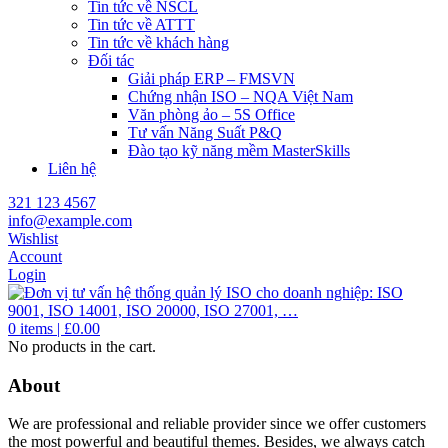
Tin tức về NSCL
Tin tức về ATTT
Tin tức về khách hàng
Đối tác
Giải pháp ERP – FMSVN
Chứng nhận ISO – NQA Việt Nam
Văn phòng ảo – 5S Office
Tư vấn Năng Suất P&Q
Đào tạo kỹ năng mềm MasterSkills
Liên hệ
321 123 4567
info@example.com
Wishlist
Account
Login
0
items |
£
0.00
No products in the cart.
About
We are professional and reliable provider since we offer customers
the most powerful and beautiful themes. Besides, we always catch