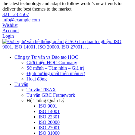
the latest technology and adapt to follow world’s new trends to
deliver the best themes to the market.
321 123 4567
info@example.com
Wishlist
Account
Login
Công ty Tư vấn vs Đào tạo HQC
Giới thiệu HQC Company
Sứ mệnh – Tầm nhìn – Giá trị
Định hướng phát triển nhân sự
Hoạt động
Tư vấn
Tư vấn TISAX
Tư vấn GRC Framework
Hệ Thống Quản Lý
ISO 9001
ISO 14001
ISO 22301
ISO 20000
ISO 27001
ISO 31000