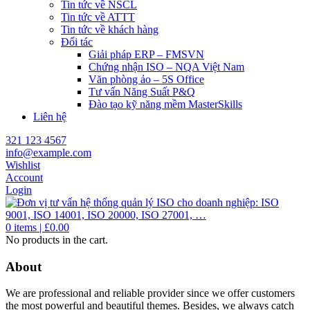
Tin tức về NSCL
Tin tức về ATTT
Tin tức về khách hàng
Đối tác
Giải pháp ERP – FMSVN
Chứng nhận ISO – NQA Việt Nam
Văn phòng ảo – 5S Office
Tư vấn Năng Suất P&Q
Đào tạo kỹ năng mềm MasterSkills
Liên hệ
321 123 4567
info@example.com
Wishlist
Account
Login
0
items |
£
0.00
No products in the cart.
About
We are professional and reliable provider since we offer customers
the most powerful and beautiful themes. Besides, we always catch