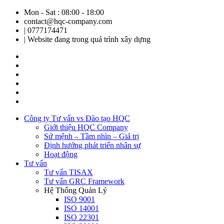
Mon - Sat : 08:00 - 18:00
contact@hqc-company.com
| 0777174471
| Website đang trong quá trình xây dựng
Công ty Tư vấn vs Đào tạo HQC
Giới thiệu HQC Company
Sứ mệnh – Tầm nhìn – Giá trị
Định hướng phát triển nhân sự
Hoạt động
Tư vấn
Tư vấn TISAX
Tư vấn GRC Framework
Hệ Thống Quản Lý
ISO 9001
ISO 14001
ISO 22301