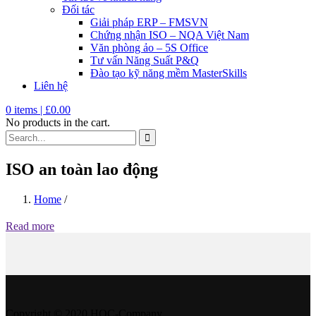
Đối tác
Giải pháp ERP – FMSVN
Chứng nhận ISO – NQA Việt Nam
Văn phòng ảo – 5S Office
Tư vấn Năng Suất P&Q
Đào tạo kỹ năng mềm MasterSkills
Liên hệ
0
items |
£
0.00
No products in the cart.
ISO an toàn lao động
Home
/
Read more
Copyright © 2020 HQC-Company