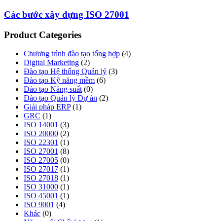
Các bước xây dựng ISO 27001
Product Categories
Chương trình đào tạo tổng hợp
(4)
Digital Marketing
(2)
Đào tạo Hệ thống Quản lý
(3)
Đào tạo Kỹ năng mềm
(6)
Đào tạo Năng suất
(0)
Đào tạo Quản lý Dự án
(2)
Giải pháp ERP
(1)
GRC
(1)
ISO 14001
(3)
ISO 20000
(2)
ISO 22301
(1)
ISO 27001
(8)
ISO 27005
(0)
ISO 27017
(1)
ISO 27018
(1)
ISO 31000
(1)
ISO 45001
(1)
ISO 9001
(4)
Khác
(0)