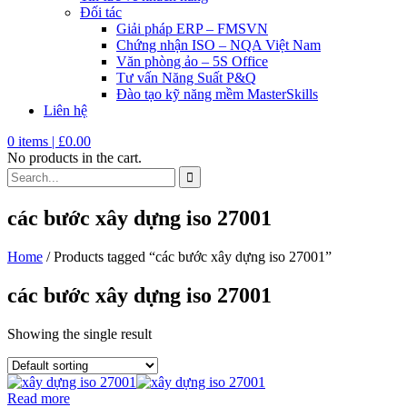
Đối tác
Giải pháp ERP – FMSVN
Chứng nhận ISO – NQA Việt Nam
Văn phòng ảo – 5S Office
Tư vấn Năng Suất P&Q
Đào tạo kỹ năng mềm MasterSkills
Liên hệ
0
items |
£
0.00
No products in the cart.
các bước xây dựng iso 27001
Home
/ Products tagged “các bước xây dựng iso 27001”
các bước xây dựng iso 27001
Showing the single result
Read more