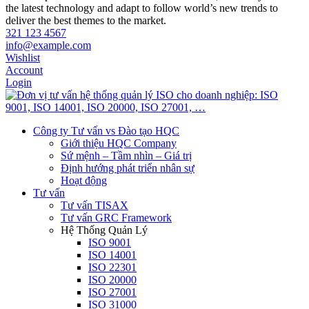
the latest technology and adapt to follow world’s new trends to
deliver the best themes to the market.
321 123 4567
info@example.com
Wishlist
Account
Login
Công ty Tư vấn vs Đào tạo HQC
Giới thiệu HQC Company
Sứ mệnh – Tầm nhìn – Giá trị
Định hướng phát triển nhân sự
Hoạt động
Tư vấn
Tư vấn TISAX
Tư vấn GRC Framework
Hệ Thống Quản Lý
ISO 9001
ISO 14001
ISO 22301
ISO 20000
ISO 27001
ISO 31000