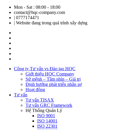
Mon - Sat : 08:00 - 18:00
contact@hqc-company.com
| 0777174471
| Website đang trong quá trình xây dựng
Công ty Tư vấn vs Đào tạo HQC
Giới thiệu HQC Company
Sứ mệnh – Tầm nhìn – Giá trị
Định hướng phát triển nhân sự
Hoạt động
Tư vấn
Tư vấn TISAX
Tư vấn GRC Framework
Hệ Thống Quản Lý
ISO 9001
ISO 14001
ISO 22301