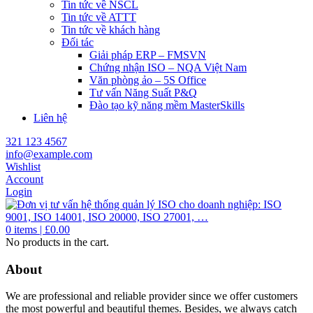
Tin tức về NSCL
Tin tức về ATTT
Tin tức về khách hàng
Đối tác
Giải pháp ERP – FMSVN
Chứng nhận ISO – NQA Việt Nam
Văn phòng ảo – 5S Office
Tư vấn Năng Suất P&Q
Đào tạo kỹ năng mềm MasterSkills
Liên hệ
321 123 4567
info@example.com
Wishlist
Account
Login
0
items |
£
0.00
No products in the cart.
About
We are professional and reliable provider since we offer customers
the most powerful and beautiful themes. Besides, we always catch