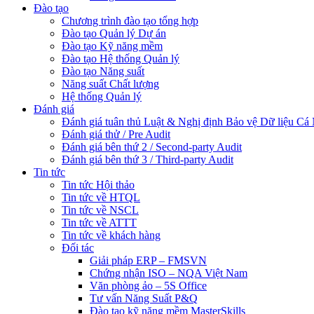
Đào tạo
Chương trình đào tạo tổng hợp
Đào tạo Quản lý Dự án
Đào tạo Kỹ năng mềm
Đào tạo Hệ thống Quản lý
Đào tạo Năng suất
Năng suất Chất lượng
Hệ thống Quản lý
Đánh giá
Đánh giá tuân thủ Luật & Nghị định Bảo vệ Dữ liệu Cá
Đánh giá thử / Pre Audit
Đánh giá bên thứ 2 / Second-party Audit
Đánh giá bên thứ 3 / Third-party Audit
Tin tức
Tin tức Hội thảo
Tin tức về HTQL
Tin tức về NSCL
Tin tức về ATTT
Tin tức về khách hàng
Đối tác
Giải pháp ERP – FMSVN
Chứng nhận ISO – NQA Việt Nam
Văn phòng ảo – 5S Office
Tư vấn Năng Suất P&Q
Đào tạo kỹ năng mềm MasterSkills