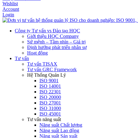
Wishlist
Account
Login
Công ty Tư vấn vs Đào tạo HQC
Giới thiệu HQC Company
Sứ mệnh – Tầm nhìn – Giá trị
Định hướng phát triển nhân sự
Hoạt động
Tư vấn
Tư vấn TISAX
Tư vấn GRC Framework
Hệ Thống Quản Lý
ISO 9001
ISO 14001
ISO 22301
ISO 20000
ISO 27001
ISO 31000
ISO 45001
Tư vấn năng suất
Năng suất Chất lượng
Năng suất Lao động
Năng suất Sản xuất