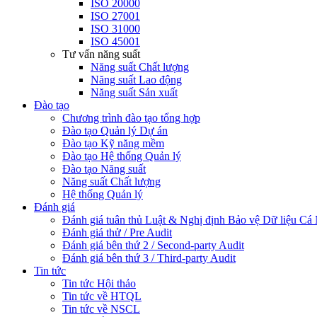
ISO 20000
ISO 27001
ISO 31000
ISO 45001
Tư vấn năng suất
Năng suất Chất lượng
Năng suất Lao động
Năng suất Sản xuất
Đào tạo
Chương trình đào tạo tổng hợp
Đào tạo Quản lý Dự án
Đào tạo Kỹ năng mềm
Đào tạo Hệ thống Quản lý
Đào tạo Năng suất
Năng suất Chất lượng
Hệ thống Quản lý
Đánh giá
Đánh giá tuân thủ Luật & Nghị định Bảo vệ Dữ liệu Cá
Đánh giá thử / Pre Audit
Đánh giá bên thứ 2 / Second-party Audit
Đánh giá bên thứ 3 / Third-party Audit
Tin tức
Tin tức Hội thảo
Tin tức về HTQL
Tin tức về NSCL