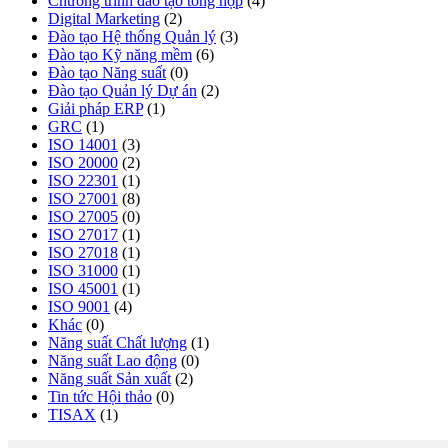
Chương trình đào tạo tổng hợp
(4)
Digital Marketing
(2)
Đào tạo Hệ thống Quản lý
(3)
Đào tạo Kỹ năng mềm
(6)
Đào tạo Năng suất
(0)
Đào tạo Quản lý Dự án
(2)
Giải pháp ERP
(1)
GRC
(1)
ISO 14001
(3)
ISO 20000
(2)
ISO 22301
(1)
ISO 27001
(8)
ISO 27005
(0)
ISO 27017
(1)
ISO 27018
(1)
ISO 31000
(1)
ISO 45001
(1)
ISO 9001
(4)
Khác
(0)
Năng suất Chất lượng
(1)
Năng suất Lao động
(0)
Năng suất Sản xuất
(2)
Tin tức Hội thảo
(0)
TISAX
(1)