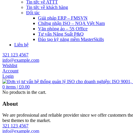
Tin tức về ATTT
Tin tức về khách hàng
Đối tác
Giải pháp ERP – FMSVN
Chứng nhận ISO – NQA Việt Nam
Văn phòng ảo – 5S Office
Tư vấn Năng Suất P&Q
Đào tạo kỹ năng mềm MasterSkills
Liên hệ
321 123 4567
info@example.com
Wishlist
Account
Login
0
items |
£
0.00
No products in the cart.
About
We are professional and reliable provider since we offer customers th
best themes to the market.
321 123 4567
info@example.com