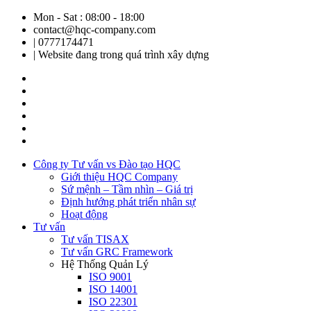
Mon - Sat : 08:00 - 18:00
contact@hqc-company.com
| 0777174471
| Website đang trong quá trình xây dựng
Công ty Tư vấn vs Đào tạo HQC
Giới thiệu HQC Company
Sứ mệnh – Tầm nhìn – Giá trị
Định hướng phát triển nhân sự
Hoạt động
Tư vấn
Tư vấn TISAX
Tư vấn GRC Framework
Hệ Thống Quản Lý
ISO 9001
ISO 14001
ISO 22301