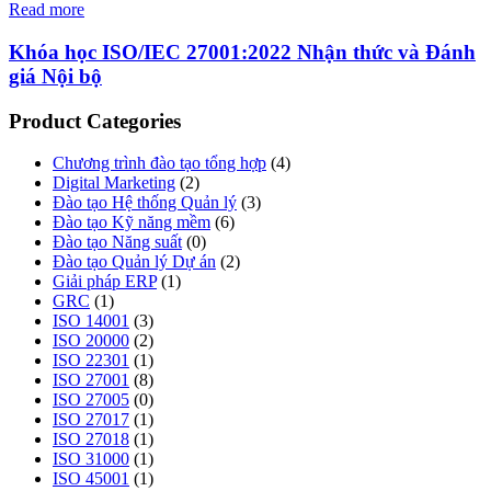
Read more
Khóa học ISO/IEC 27001:2022 Nhận thức và Đánh
giá Nội bộ
Product Categories
Chương trình đào tạo tổng hợp
(4)
Digital Marketing
(2)
Đào tạo Hệ thống Quản lý
(3)
Đào tạo Kỹ năng mềm
(6)
Đào tạo Năng suất
(0)
Đào tạo Quản lý Dự án
(2)
Giải pháp ERP
(1)
GRC
(1)
ISO 14001
(3)
ISO 20000
(2)
ISO 22301
(1)
ISO 27001
(8)
ISO 27005
(0)
ISO 27017
(1)
ISO 27018
(1)
ISO 31000
(1)
ISO 45001
(1)