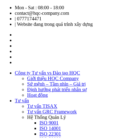
Mon - Sat : 08:00 - 18:00
contact@hqc-company.com
| 0777174471
| Website đang trong quá trình xây dựng
Công ty Tư vấn vs Đào tạo HQC
Giới thiệu HQC Company
Sứ mệnh – Tầm nhìn – Giá trị
Định hướng phát triển nhân sự
Hoạt động
Tư vấn
Tư vấn TISAX
Tư vấn GRC Framework
Hệ Thống Quản Lý
ISO 9001
ISO 14001
ISO 22301