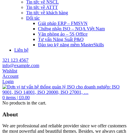
Tin tức về NSCL
Tin tức về ATTT
Tin tức về khách hàng
Đối tác
Giải pháp ERP – FMSVN
Chứng nhận ISO – NQA Việt Nam
Văn phòng ảo – 5S Office
Tư vấn Năng Suất P&Q
Đào tạo kỹ năng mềm MasterSkills
Liên hệ
321 123 4567
info@example.com
Wishlist
Account
Login
0
items |
£
0.00
No products in the cart.
About
We are professional and reliable provider since we offer customers
the most powerful and beautiful themes. Besides, we always catch