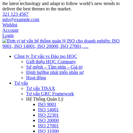
the latest technology and adapt to follow world’s new trends to
deliver the best themes to the market.
321 123 4567
info@example.com
Wishlist
Account
Login
Công ty Tư vấn vs Đào tạo HQC
Giới thiệu HQC Company
Sứ mệnh – Tầm nhìn – Giá trị
Định hướng phát triển nhân sự
Hoạt động
Tư vấn
Tư vấn TISAX
Tư vấn GRC Framework
Hệ Thống Quản Lý
ISO 9001
ISO 14001
ISO 22301
ISO 20000
ISO 27001
ISO 31000