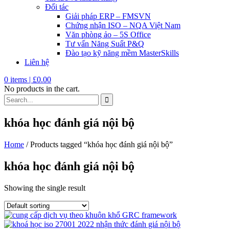
Đối tác
Giải pháp ERP – FMSVN
Chứng nhận ISO – NQA Việt Nam
Văn phòng ảo – 5S Office
Tư vấn Năng Suất P&Q
Đào tạo kỹ năng mềm MasterSkills
Liên hệ
0
items |
£
0.00
No products in the cart.
khóa học đánh giá nội bộ
Home
/ Products tagged “khóa học đánh giá nội bộ”
khóa học đánh giá nội bộ
Showing the single result