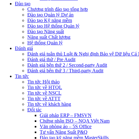
Đào tạo
Chương trình đào tạo tổng hợp
Đào tạo Quản lý Dự án
Đào tạo Kỹ năng mềm
Đào tạo Hệ thống Quản lý
Đào tạo Năng suất
Năng suất Chất lượng
Hệ thống Quản lý
Đánh giá
Đánh giá tuân thủ Luật & Nghị định Bảo vệ Dữ liệu Cá
Đánh giá thử / Pre Audit
Đánh giá bên thứ 2 / Second-party Audit
Đánh giá bên thứ 3 / Third-party Audit
Tin tức
Tin tức Hội thảo
Tin tức về HTQL
Tin tức về NSCL
Tin tức về ATTT
Tin tức về khách hàng
Đối tác
Giải pháp ERP – FMSVN
Chứng nhận ISO – NQA Việt Nam
Văn phòng ảo – 5S Office
Tư vấn Năng Suất P&Q
Đào tạo kỹ năng mềm MasterSkills