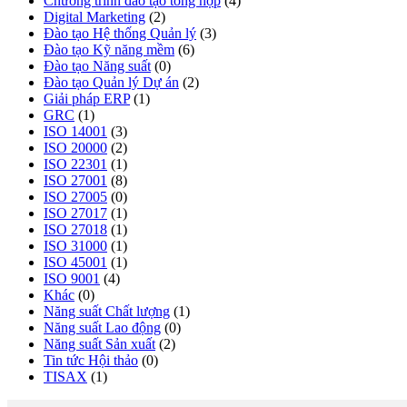
Chương trình đào tạo tổng hợp
(4)
Digital Marketing
(2)
Đào tạo Hệ thống Quản lý
(3)
Đào tạo Kỹ năng mềm
(6)
Đào tạo Năng suất
(0)
Đào tạo Quản lý Dự án
(2)
Giải pháp ERP
(1)
GRC
(1)
ISO 14001
(3)
ISO 20000
(2)
ISO 22301
(1)
ISO 27001
(8)
ISO 27005
(0)
ISO 27017
(1)
ISO 27018
(1)
ISO 31000
(1)
ISO 45001
(1)
ISO 9001
(4)
Khác
(0)
Năng suất Chất lượng
(1)
Năng suất Lao động
(0)
Năng suất Sản xuất
(2)
Tin tức Hội thảo
(0)
TISAX
(1)