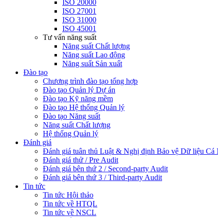
ISO 20000
ISO 27001
ISO 31000
ISO 45001
Tư vấn năng suất
Năng suất Chất lượng
Năng suất Lao động
Năng suất Sản xuất
Đào tạo
Chương trình đào tạo tổng hợp
Đào tạo Quản lý Dự án
Đào tạo Kỹ năng mềm
Đào tạo Hệ thống Quản lý
Đào tạo Năng suất
Năng suất Chất lượng
Hệ thống Quản lý
Đánh giá
Đánh giá tuân thủ Luật & Nghị định Bảo vệ Dữ liệu Cá
Đánh giá thử / Pre Audit
Đánh giá bên thứ 2 / Second-party Audit
Đánh giá bên thứ 3 / Third-party Audit
Tin tức
Tin tức Hội thảo
Tin tức về HTQL
Tin tức về NSCL