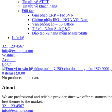
Tin tức về ATTT
Tin tức về khách hàng
Đối tác
Giải pháp ERP – FMSVN
Chứng nhận ISO – NQA Việt Nam
Văn phòng ảo – 5S Office
Tư vấn Năng Suất P&Q
Đào tạo kỹ năng mềm MasterSkills
Liên hệ
321 123 4567
info@example.com
Wishlist
Account
Login
0
items |
£
0.00
No products in the cart.
About
We are professional and reliable provider since we offer customers th
best themes to the market.
321 123 4567
info@example.com