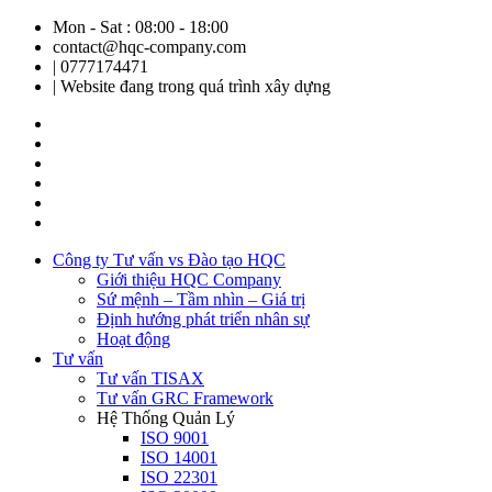
Mon - Sat : 08:00 - 18:00
contact@hqc-company.com
| 0777174471
| Website đang trong quá trình xây dựng
Công ty Tư vấn vs Đào tạo HQC
Giới thiệu HQC Company
Sứ mệnh – Tầm nhìn – Giá trị
Định hướng phát triển nhân sự
Hoạt động
Tư vấn
Tư vấn TISAX
Tư vấn GRC Framework
Hệ Thống Quản Lý
ISO 9001
ISO 14001
ISO 22301