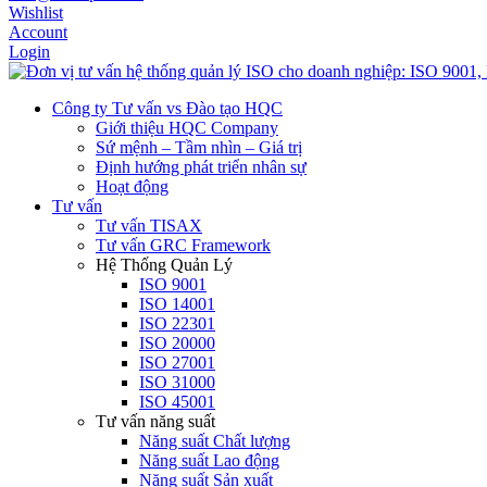
Wishlist
Account
Login
Công ty Tư vấn vs Đào tạo HQC
Giới thiệu HQC Company
Sứ mệnh – Tầm nhìn – Giá trị
Định hướng phát triển nhân sự
Hoạt động
Tư vấn
Tư vấn TISAX
Tư vấn GRC Framework
Hệ Thống Quản Lý
ISO 9001
ISO 14001
ISO 22301
ISO 20000
ISO 27001
ISO 31000
ISO 45001
Tư vấn năng suất
Năng suất Chất lượng
Năng suất Lao động
Năng suất Sản xuất