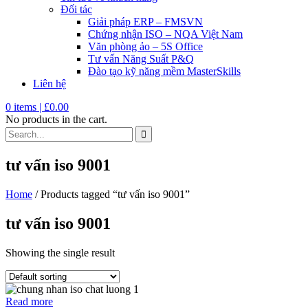
Đối tác
Giải pháp ERP – FMSVN
Chứng nhận ISO – NQA Việt Nam
Văn phòng ảo – 5S Office
Tư vấn Năng Suất P&Q
Đào tạo kỹ năng mềm MasterSkills
Liên hệ
0
items |
£
0.00
No products in the cart.
tư vấn iso 9001
Home
/ Products tagged “tư vấn iso 9001”
tư vấn iso 9001
Showing the single result
Read more