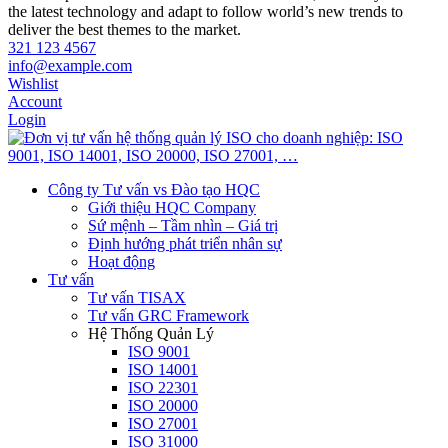
the latest technology and adapt to follow world’s new trends to
deliver the best themes to the market.
321 123 4567
info@example.com
Wishlist
Account
Login
Công ty Tư vấn vs Đào tạo HQC
Giới thiệu HQC Company
Sứ mệnh – Tầm nhìn – Giá trị
Định hướng phát triển nhân sự
Hoạt động
Tư vấn
Tư vấn TISAX
Tư vấn GRC Framework
Hệ Thống Quản Lý
ISO 9001
ISO 14001
ISO 22301
ISO 20000
ISO 27001
ISO 31000