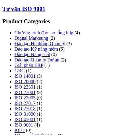
Tư vấn ISO 9001
Product Categories
Chương trình đào tạo tổng hợp
(4)
Digital Marketing
(2)
Đào tạo Hệ thống Quản lý
(3)
Đào tạo Kỹ năng mềm
(6)
Đào tạo Năng suất
(0)
Đào tạo Quản lý Dự án
(2)
Giải pháp ERP
(1)
GRC
(1)
ISO 14001
(3)
ISO 20000
(2)
ISO 22301
(1)
ISO 27001
(8)
ISO 27005
(0)
ISO 27017
(1)
ISO 27018
(1)
ISO 31000
(1)
ISO 45001
(1)
ISO 9001
(4)
Khác
(0)