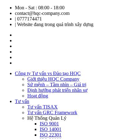
Mon - Sat : 08:00 - 18:00
contact@hqc-company.com
| 0777174471
| Website đang trong quá trình xây dựng
Công ty Tư vấn vs Đào tạo HQC
Giới thiệu HQC Company
Sứ mệnh – Tầm nhìn – Giá trị
Định hướng phát triển nhân sự
Hoạt động
Tư vấn
Tư vấn TISAX
Tư vấn GRC Framework
Hệ Thống Quản Lý
ISO 9001
ISO 14001
ISO 22301