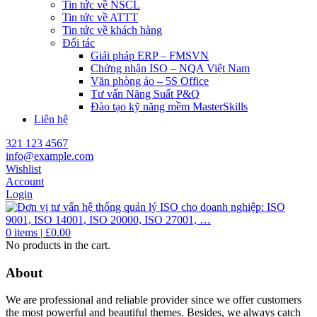
Tin tức về NSCL
Tin tức về ATTT
Tin tức về khách hàng
Đối tác
Giải pháp ERP – FMSVN
Chứng nhận ISO – NQA Việt Nam
Văn phòng ảo – 5S Office
Tư vấn Năng Suất P&Q
Đào tạo kỹ năng mềm MasterSkills
Liên hệ
321 123 4567
info@example.com
Wishlist
Account
Login
0
items |
£
0.00
No products in the cart.
About
We are professional and reliable provider since we offer customers
the most powerful and beautiful themes. Besides, we always catch