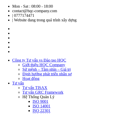
Mon - Sat : 08:00 - 18:00
contact@hqc-company.com
| 0777174471
| Website đang trong quá trình xây dựng
Công ty Tư vấn vs Đào tạo HQC
Giới thiệu HQC Company
Sứ mệnh – Tầm nhìn – Giá trị
Định hướng phát triển nhân sự
Hoạt động
Tư vấn
Tư vấn TISAX
Tư vấn GRC Framework
Hệ Thống Quản Lý
ISO 9001
ISO 14001
ISO 22301