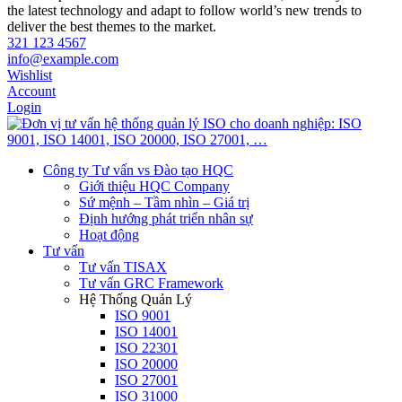
the latest technology and adapt to follow world’s new trends to
deliver the best themes to the market.
321 123 4567
info@example.com
Wishlist
Account
Login
Công ty Tư vấn vs Đào tạo HQC
Giới thiệu HQC Company
Sứ mệnh – Tầm nhìn – Giá trị
Định hướng phát triển nhân sự
Hoạt động
Tư vấn
Tư vấn TISAX
Tư vấn GRC Framework
Hệ Thống Quản Lý
ISO 9001
ISO 14001
ISO 22301
ISO 20000
ISO 27001
ISO 31000