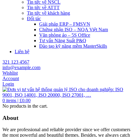
Tin tức về NSCL
Tin tức về ATTT
Tin tức về khách hàng
Đối tác
Giải pháp ERP – FMSVN
Chứng nhận ISO – NQA Việt Nam
Văn phòng ảo – 5S Office
Tư vấn Năng Suất P&Q
Đào tạo kỹ năng mềm MasterSkills
Liên hệ
321 123 4567
info@example.com
Wishlist
Account
Login
0
items |
£
0.00
No products in the cart.
About
We are professional and reliable provider since we offer customers
the most powerful and beautiful themes. Besides, we always catch