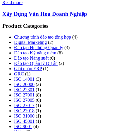
Read more
Xây Dựng Văn Hóa Doanh Nghiệp
Product Categories
Chương trình đào tạo tổng hợp
(4)
Digital Marketing
(2)
Đào tạo Hệ thống Quản lý
(3)
Đào tạo Kỹ năng mềm
(6)
Đào tạo Năng suất
(0)
Đào tạo Quản lý Dự án
(2)
Giải pháp ERP
(1)
GRC
(1)
ISO 14001
(3)
ISO 20000
(2)
ISO 22301
(1)
ISO 27001
(8)
ISO 27005
(0)
ISO 27017
(1)
ISO 27018
(1)
ISO 31000
(1)
ISO 45001
(1)
ISO 9001
(4)