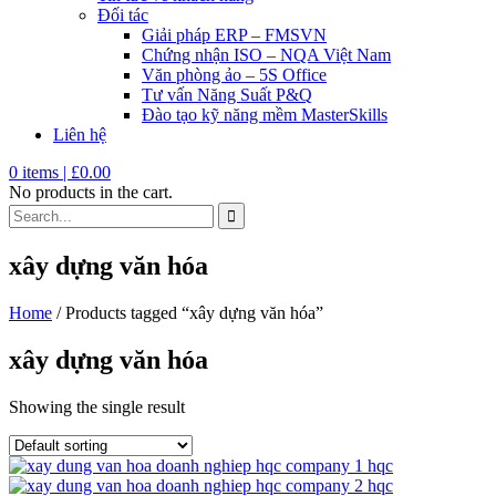
Đối tác
Giải pháp ERP – FMSVN
Chứng nhận ISO – NQA Việt Nam
Văn phòng ảo – 5S Office
Tư vấn Năng Suất P&Q
Đào tạo kỹ năng mềm MasterSkills
Liên hệ
0
items |
£
0.00
No products in the cart.
xây dựng văn hóa
Home
/ Products tagged “xây dựng văn hóa”
xây dựng văn hóa
Showing the single result