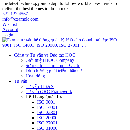
the latest technology and adapt to follow world’s new trends to
deliver the best themes to the market.
321 123 4567
info@example.com
Wishlist
Account
Login
Công ty Tư vấn vs Đào tạo HQC
Giới thiệu HQC Company
Sứ mệnh – Tầm nhìn – Giá trị
Định hướng phát triển nhân sự
Hoạt động
Tư vấn
Tư vấn TISAX
Tư vấn GRC Framework
Hệ Thống Quản Lý
ISO 9001
ISO 14001
ISO 22301
ISO 20000
ISO 27001
ISO 31000