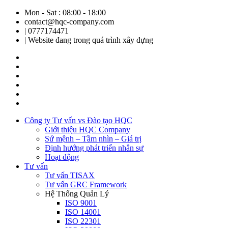
Mon - Sat : 08:00 - 18:00
contact@hqc-company.com
| 0777174471
| Website đang trong quá trình xây dựng
Công ty Tư vấn vs Đào tạo HQC
Giới thiệu HQC Company
Sứ mệnh – Tầm nhìn – Giá trị
Định hướng phát triển nhân sự
Hoạt động
Tư vấn
Tư vấn TISAX
Tư vấn GRC Framework
Hệ Thống Quản Lý
ISO 9001
ISO 14001
ISO 22301