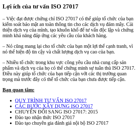
Lợi ích của
tư vấn ISO 27017
– Việc đạt được chứng chỉ ISO 27017 có thể giúp tổ chức của bạn
ki
ểm so
át b
ảo mật an to
àn thông tin cho các d
ịch vụ đ
ám mây. C
ải
thiện dịch vụ của mình, tạo khuôn khổ để tư vấn độc lập và chứng
minh khả năng đáp ứng các yêu cầu của khách hàng.
– Nó cũng mang lại cho tổ chức của bạn một lợi thế cạnh tranh, vì
nó thể hiện độ tin cậy và chất lượng dịch vụ cao của bạn.
– Nhiều tổ chức trong khu vực công yêu cầu nhà cung cấp sản
phẩm và dịch vụ của họ có thể chứng minh sự tuân thủ ISO 27017.
Điều này giúp tổ chức của bạn tiếp cận với các thị trường quan
trọng mà trước đây có thể tổ chức của bạn chưa được tiếp cận.
Bạn quan tâm:
QUY TRÌNH TƯ VẤN ISO 27017
CÁC BƯỚC XÂY DỰNG ISO 27017
CHUYỂN ĐỔI SANG ISO 27017: 2015
Đào tạo nhận thức ISO 27017
Đào tạo chuyên gia đánh giá nội bộ ISO 27017