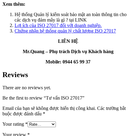
Xem thêm:
Hệ thống Quản lý
ki
ểm so
át b
ảo mật an to
àn thông tin cho
các d
ịch vụ đ
ám mây
là gì ? tại LINK
Lợi ích của ISO 27017 đối với doanh nghiệp.
Chứng nhận hệ thống quản lý chất lượng ISO 27017
LIÊN HỆ
Mr.Quang – Phụ trách Dịch vụ Khách hàng
Mobile:
0944 65 99 37
Reviews
There are no reviews yet.
Be the first to review “Tư vấn ISO 27017”
Email của bạn sẽ không được hiển thị công khai.
Các trường bắt
buộc được đánh dấu
*
Your rating
*
Your review
*