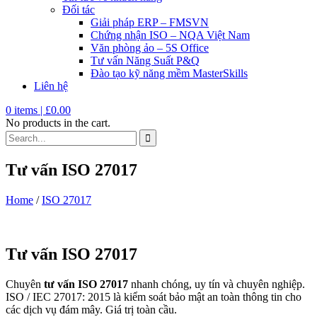
Đối tác
Giải pháp ERP – FMSVN
Chứng nhận ISO – NQA Việt Nam
Văn phòng ảo – 5S Office
Tư vấn Năng Suất P&Q
Đào tạo kỹ năng mềm MasterSkills
Liên hệ
0
items |
£
0.00
No products in the cart.
Tư vấn ISO 27017
Home
/
ISO 27017
Tư vấn ISO 27017
Chuyên
tư vấn ISO 27017
nhanh chóng, uy tín và chuyên nghiệp.
ISO / IEC 27017: 2015 là ki
ểm so
át b
ảo mật an to
àn thông tin cho
các d
ịch vụ đ
ám mây.
Giá trị toàn cầu.