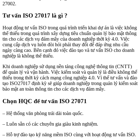
27002
.
Tư vấn ISO 27017
là gì ?
Hoạt động tư vấn ISO trong quá trình triển khai dự án là việc không
thể thiếu trong quá trình xây dựng tiêu chuẩn quản lý bảo mật thông
tin cho các dịch vụ đám mây của doanh nghiệp thời kỳ 4.0. Việc
cung cấp dịch vụ luôn đòi hỏi phải thay đổi để đáp ứng nhu cầu
ngày càng cao. Bên cạnh đó việc đào tạo và tư vấn ISO cho doanh
nghiệp là không thể thiếu.
Khi doanh nghiệp sử dụng nền tảng công nghệ thông tin (CNTT)
để quản lý và vận hành. Việc kiểm soát và quản lý là điều không thể
thiếu trong thời kỳ cách mạng công nghiệp 4.0. Vì thế tư vấn và đào
tạo ISO27017 định kỳ sẽ giúp doanh nghiệp trong quản lý
ki
ểm so
át
b
ảo mật an to
àn thông tin cho các d
ịch vụ đ
ám mây
.
Chọn HQC để
tư vấn ISO 27071
– Hệ thống văn phòng trải dài toàn quốc.
– Luôn sẵn có các chuyên gia giàu kinh nghiệm.
– Hỗ trợ đào tạo kỹ năng mềm ISO cùng với hoạt động tư vấn ISO.