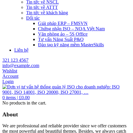
Tin tức về NSCL
Tin tức về ATTT
Tin tức về khách hàng
Đối tác
Giải pháp ERP – FMSVN
Chứng nhận ISO – NQA Việt Nam
Văn phòng ảo – 5S Office
Tư vấn Năng Suất P&Q
Đào tạo kỹ năng mềm MasterSkills
Liên hệ
321 123 4567
info@example.com
Wishlist
Account
Login
0
items |
£
0.00
No products in the cart.
About
We are professional and reliable provider since we offer customers
the most powerful and beautiful themes. Besides, we always catch