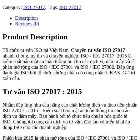
Category:
ISO 27017
.
Tags:
ISO 27017
.
Description
Reviews (0)
Product Description
Tổ chức tư vấn ISO tại Việt Nam. Chuyên
tư vấn ISO 27017
nhanh chóng, uy tín và chuyên nghiệp.
ISO / IEC 27017: 2015 là
ki
ểm so
át b
ảo mật an to
àn thông tin cho các d
ịch vụ đ
ám mây và là
ph
ần mở rộng của ISO / IEC 27001 v
à ISO / IEC 27002
. Đáp ứng
đánh giá ISO bởi tổ chức chứng nhận có công nhận UKAS. Giá trị
toàn cầu.
Tư vấn ISO
27017
: 2015
Nhằm đáp ứng nhu cầu nâng cao chất lượng dịch vụ theo tiêu chuẩn
ISO 27017 : 2015 –
ki
ểm so
át b
ảo mật an to
àn thông tin cho các
d
ịch vụ đ
ám mây
. Ban hành bởi tổ chức tiêu chuẩn hóa quốc tế
ISO. Chúng tôi cung cấp dịch vụ tư vấn, đào tạo và triển khai áp
dụng ISO cho các doanh nghiệp.
Phiên bản 2015
là ph
ần mở rộng của ISO / IEC 27001 v
à ISO / IEC