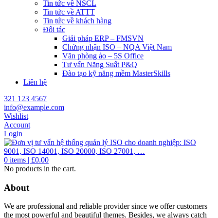
Tin tức về NSCL
Tin tức về ATTT
Tin tức về khách hàng
Đối tác
Giải pháp ERP – FMSVN
Chứng nhận ISO – NQA Việt Nam
Văn phòng ảo – 5S Office
Tư vấn Năng Suất P&Q
Đào tạo kỹ năng mềm MasterSkills
Liên hệ
321 123 4567
info@example.com
Wishlist
Account
Login
0
items |
£
0.00
No products in the cart.
About
We are professional and reliable provider since we offer customers
the most powerful and beautiful themes. Besides, we always catch