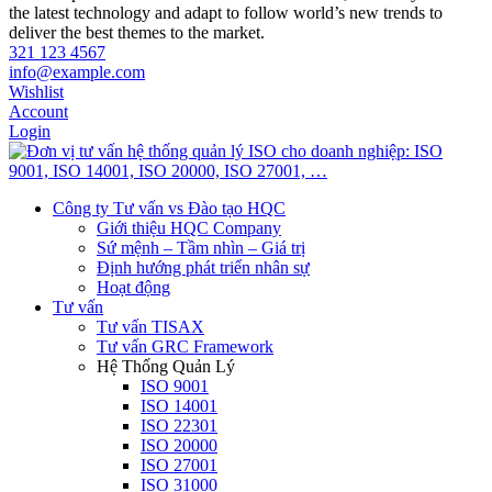
the latest technology and adapt to follow world’s new trends to
deliver the best themes to the market.
321 123 4567
info@example.com
Wishlist
Account
Login
Công ty Tư vấn vs Đào tạo HQC
Giới thiệu HQC Company
Sứ mệnh – Tầm nhìn – Giá trị
Định hướng phát triển nhân sự
Hoạt động
Tư vấn
Tư vấn TISAX
Tư vấn GRC Framework
Hệ Thống Quản Lý
ISO 9001
ISO 14001
ISO 22301
ISO 20000
ISO 27001
ISO 31000