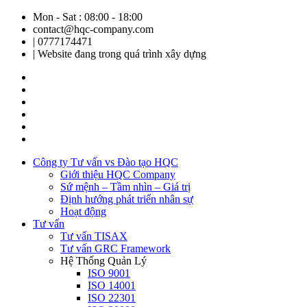
Mon - Sat : 08:00 - 18:00
contact@hqc-company.com
| 0777174471
| Website đang trong quá trình xây dựng
Công ty Tư vấn vs Đào tạo HQC
Giới thiệu HQC Company
Sứ mệnh – Tầm nhìn – Giá trị
Định hướng phát triển nhân sự
Hoạt động
Tư vấn
Tư vấn TISAX
Tư vấn GRC Framework
Hệ Thống Quản Lý
ISO 9001
ISO 14001
ISO 22301