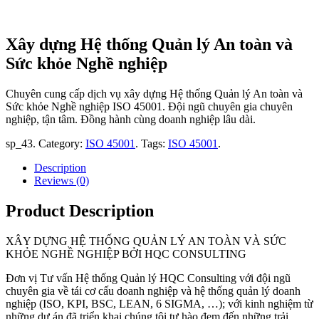
Xây dựng Hệ thống Quản lý An toàn và
Sức khỏe Nghề nghiệp
Chuyên cung cấp dịch vụ xây dựng Hệ thống Quản lý An toàn và
Sức khỏe Nghề nghiệp ISO 45001. Đội ngũ chuyên gia chuyên
nghiệp, tận tâm. Đồng hành cùng doanh nghiệp lâu dài.
sp_43
.
Category:
ISO 45001
.
Tags:
ISO 45001
.
Description
Reviews (0)
Product Description
XÂY DỰNG HỆ THỐNG QUẢN LÝ AN TOÀN VÀ SỨC
KHỎE NGHỀ NGHIỆP BỞI HQC CONSULTING
Đơn vị Tư vấn Hệ thống Quản lý HQC Consulting với đội ngũ
chuyên gia về tái cơ cấu doanh nghiệp và hệ thống quản lý doanh
nghiệp (ISO, KPI, BSC, LEAN, 6 SIGMA, …); với kinh nghiệm từ
những dự án đã triển khai chúng tôi tự hào đem đến những trải