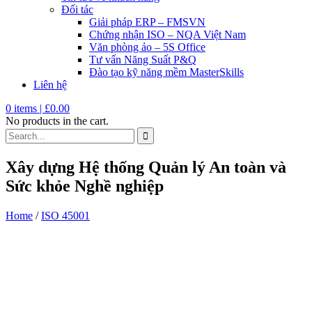
Đối tác
Giải pháp ERP – FMSVN
Chứng nhận ISO – NQA Việt Nam
Văn phòng ảo – 5S Office
Tư vấn Năng Suất P&Q
Đào tạo kỹ năng mềm MasterSkills
Liên hệ
0
items |
£
0.00
No products in the cart.
Xây dựng Hệ thống Quản lý An toàn và
Sức khỏe Nghề nghiệp
Home
/
ISO 45001