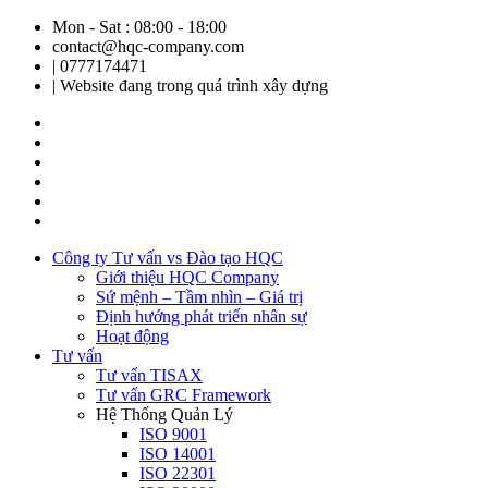
Mon - Sat : 08:00 - 18:00
contact@hqc-company.com
| 0777174471
| Website đang trong quá trình xây dựng
Công ty Tư vấn vs Đào tạo HQC
Giới thiệu HQC Company
Sứ mệnh – Tầm nhìn – Giá trị
Định hướng phát triển nhân sự
Hoạt động
Tư vấn
Tư vấn TISAX
Tư vấn GRC Framework
Hệ Thống Quản Lý
ISO 9001
ISO 14001
ISO 22301