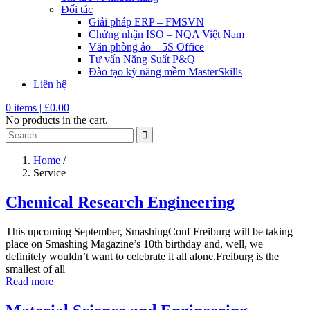
Đối tác
Giải pháp ERP – FMSVN
Chứng nhận ISO – NQA Việt Nam
Văn phòng ảo – 5S Office
Tư vấn Năng Suất P&Q
Đào tạo kỹ năng mềm MasterSkills
Liên hệ
0
items |
£
0.00
No products in the cart.
Home
/
Service
Chemical Research Engineering
This upcoming September, SmashingConf Freiburg will be taking
place on Smashing Magazine’s 10th birthday and, well, we
definitely wouldn’t want to celebrate it all alone.Freiburg is the
smallest of all
Read more