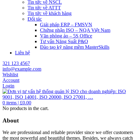
Tin tức về NSCL
Tin tức về ATTT
Tin tức về khách hàng
Đối tác
Giải pháp ERP – FMSVN
Chứng nhận ISO – NQA Việt Nam
Văn phòng ảo – 5S Office
Tư vấn Năng Suất P&Q
Đào tạo kỹ năng mềm MasterSkills
Liên hệ
321 123 4567
info@example.com
Wishlist
Account
Login
0
items |
£
0.00
No products in the cart.
About
We are professional and reliable provider since we offer customers
the most powerful and beautiful themes. Besides, we always catch