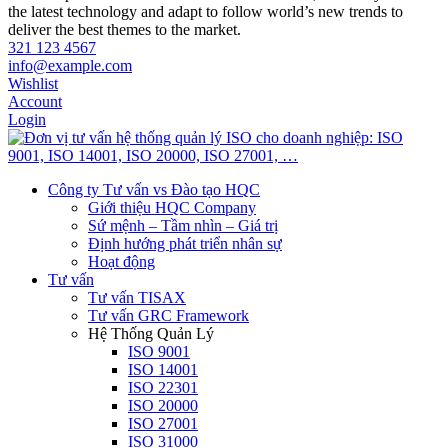
the latest technology and adapt to follow world’s new trends to
deliver the best themes to the market.
321 123 4567
info@example.com
Wishlist
Account
Login
Công ty Tư vấn vs Đào tạo HQC
Giới thiệu HQC Company
Sứ mệnh – Tầm nhìn – Giá trị
Định hướng phát triển nhân sự
Hoạt động
Tư vấn
Tư vấn TISAX
Tư vấn GRC Framework
Hệ Thống Quản Lý
ISO 9001
ISO 14001
ISO 22301
ISO 20000
ISO 27001
ISO 31000