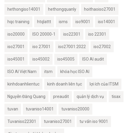
hethongiso14001
hethongquanly
hoithaoiso27001
hqc training
htqlattt
isms
iso9001
iso14001
iso20000
ISO 20000-1
iso22301
iso 22301
iso27001
iso 27001
iso27001:2022
iso27002
iso45001
iso45002
iso45005
ISO AI audit
ISO AI Việt Nam
itsm
khóa học ISO AI
kinhdoanhlientuc
kinh doanh liên tục
lợi ích của ITSM
Nguyễn Đăng Quang
preaudit
quản lý dịch vụ
tisax
tuvan
tuvaniso14001
tuvaniso20000
Tuvaniso22301
tuvaniso27001
tư vấn iso 9001