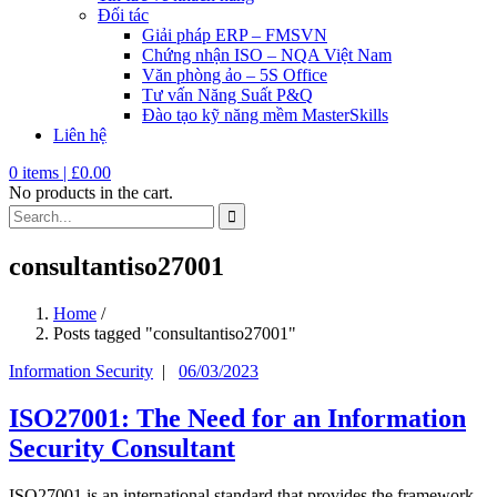
Đối tác
Giải pháp ERP – FMSVN
Chứng nhận ISO – NQA Việt Nam
Văn phòng ảo – 5S Office
Tư vấn Năng Suất P&Q
Đào tạo kỹ năng mềm MasterSkills
Liên hệ
0
items |
£
0.00
No products in the cart.
consultantiso27001
Home
/
Posts tagged "consultantiso27001"
Information Security
|
06/03/2023
ISO27001: The Need for an Information
Security Consultant
ISO27001 is an international standard that provides the framework