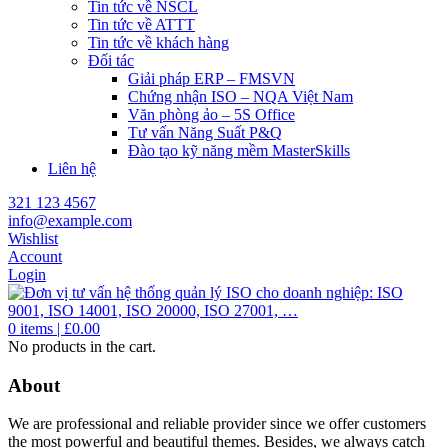
Tin tức về NSCL
Tin tức về ATTT
Tin tức về khách hàng
Đối tác
Giải pháp ERP – FMSVN
Chứng nhận ISO – NQA Việt Nam
Văn phòng ảo – 5S Office
Tư vấn Năng Suất P&Q
Đào tạo kỹ năng mềm MasterSkills
Liên hệ
321 123 4567
info@example.com
Wishlist
Account
Login
0
items |
£
0.00
No products in the cart.
About
We are professional and reliable provider since we offer customers
the most powerful and beautiful themes. Besides, we always catch