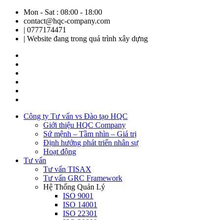
Mon - Sat : 08:00 - 18:00
contact@hqc-company.com
| 0777174471
| Website đang trong quá trình xây dựng
Công ty Tư vấn vs Đào tạo HQC
Giới thiệu HQC Company
Sứ mệnh – Tầm nhìn – Giá trị
Định hướng phát triển nhân sự
Hoạt động
Tư vấn
Tư vấn TISAX
Tư vấn GRC Framework
Hệ Thống Quản Lý
ISO 9001
ISO 14001
ISO 22301