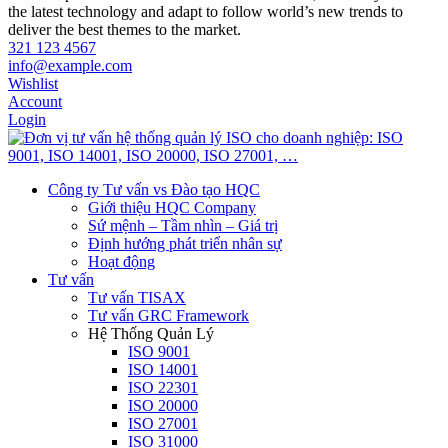
the latest technology and adapt to follow world’s new trends to
deliver the best themes to the market.
321 123 4567
info@example.com
Wishlist
Account
Login
Công ty Tư vấn vs Đào tạo HQC
Giới thiệu HQC Company
Sứ mệnh – Tầm nhìn – Giá trị
Định hướng phát triển nhân sự
Hoạt động
Tư vấn
Tư vấn TISAX
Tư vấn GRC Framework
Hệ Thống Quản Lý
ISO 9001
ISO 14001
ISO 22301
ISO 20000
ISO 27001
ISO 31000