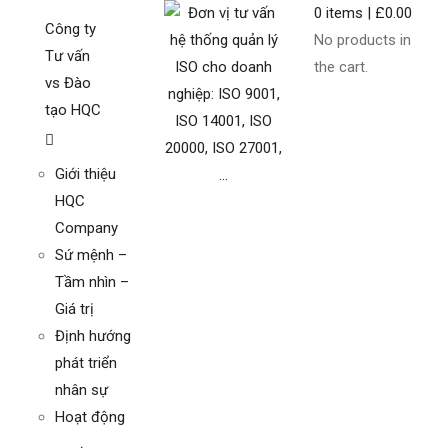
0
items |
£
0.00
Công ty
No products in
Tư vấn
the cart.
vs Đào
tạo HQC
Giới thiệu
HQC
Company
Sứ mệnh –
Tầm nhìn –
Giá trị
Định hướng
phát triển
nhân sự
Hoạt động