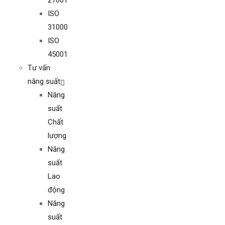
27001
ISO
31000
ISO
45001
Tư vấn
năng suất
Năng
suất
Chất
lượng
Năng
suất
Lao
động
Năng
suất