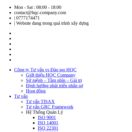
Mon - Sat : 08:00 - 18:00
contact@hqc-company.com
| 0777174471
| Website đang trong quá trình xây dựng
Công ty Tư vấn vs Đào tạo HQC
Giới thiệu HQC Company
Sứ mệnh – Tầm nhìn – Giá trị
Định hướng phát triển nhân sự
Hoạt động
Tư vấn
Tư vấn TISAX
Tư vấn GRC Framework
Hệ Thống Quản Lý
ISO 9001
ISO 14001
ISO 22301