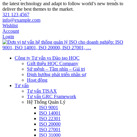
the latest technology and adapt to follow world’s new trends to
deliver the best themes to the market.
321 123 4567
info@example.com
Wishlist
Account
Login
Công ty Tư vấn vs Đào tạo HQC
Giới thiệu HQC Company
Sứ mệnh – Tầm nhìn – Giá trị
Định hướng phát triển nhân sự
Hoạt động
Tư vấn
Tư vấn TISAX
Tư vấn GRC Framework
Hệ Thống Quản Lý
ISO 9001
ISO 14001
ISO 22301
ISO 20000
ISO 27001
ISO 31000