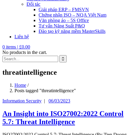
Đối tác
Giải pháp ERP – FMSVN
Chứng nhận ISO – NQA Việt Nam
Văn phòng ảo – 5S Office
Tư vấn Năng Suất P&Q
Đào tạo kỹ năng mềm MasterSkills
Liên hệ
0
items |
£
0.00
No products in the cart.
threatintelligence
Home
/
Posts tagged "threatintelligence"
Information Security
|
06/03/2023
An Insight into ISO27002:2022 Control
5.7: Threat Intelligence
ISO27002:2022 Control 5.7: Threat Intelligence (By Tien Duong –