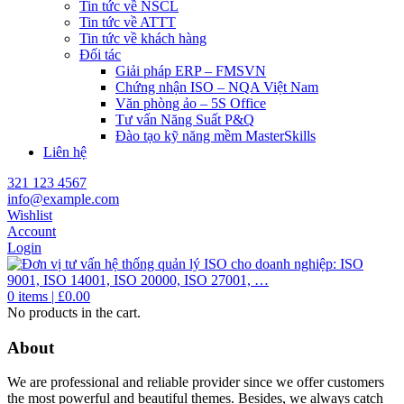
Tin tức về NSCL
Tin tức về ATTT
Tin tức về khách hàng
Đối tác
Giải pháp ERP – FMSVN
Chứng nhận ISO – NQA Việt Nam
Văn phòng ảo – 5S Office
Tư vấn Năng Suất P&Q
Đào tạo kỹ năng mềm MasterSkills
Liên hệ
321 123 4567
info@example.com
Wishlist
Account
Login
0
items |
£
0.00
No products in the cart.
About
We are professional and reliable provider since we offer customers
the most powerful and beautiful themes. Besides, we always catch