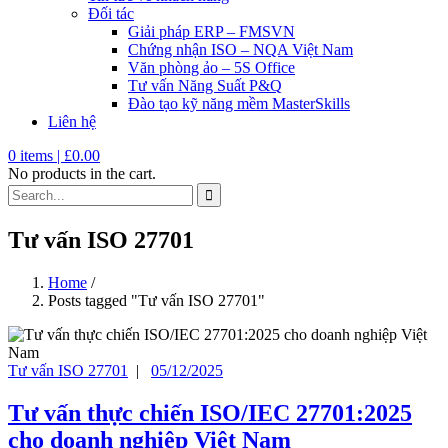
Đối tác
Giải pháp ERP – FMSVN
Chứng nhận ISO – NQA Việt Nam
Văn phòng ảo – 5S Office
Tư vấn Năng Suất P&Q
Đào tạo kỹ năng mềm MasterSkills
Liên hệ
0
items |
£
0.00
No products in the cart.
Tư vấn ISO 27701
Home
/
Posts tagged "Tư vấn ISO 27701"
Tư vấn ISO 27701
|
05/12/2025
Tư vấn thực chiến ISO/IEC 27701:2025
cho doanh nghiệp Việt Nam