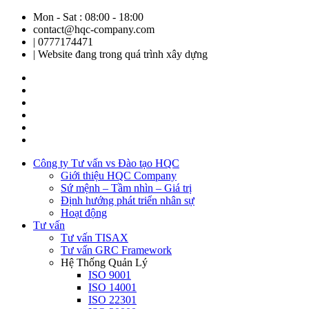
Mon - Sat : 08:00 - 18:00
contact@hqc-company.com
| 0777174471
| Website đang trong quá trình xây dựng
Công ty Tư vấn vs Đào tạo HQC
Giới thiệu HQC Company
Sứ mệnh – Tầm nhìn – Giá trị
Định hướng phát triển nhân sự
Hoạt động
Tư vấn
Tư vấn TISAX
Tư vấn GRC Framework
Hệ Thống Quản Lý
ISO 9001
ISO 14001
ISO 22301