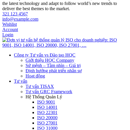
the latest technology and adapt to follow world’s new trends to
deliver the best themes to the market.
321 123 4567
info@example.com
Wishlist
Account
Login
Công ty Tư vấn vs Đào tạo HQC
Giới thiệu HQC Company
Sứ mệnh – Tầm nhìn – Giá trị
Định hướng phát triển nhân sự
Hoạt động
Tư vấn
Tư vấn TISAX
Tư vấn GRC Framework
Hệ Thống Quản Lý
ISO 9001
ISO 14001
ISO 22301
ISO 20000
ISO 27001
ISO 31000