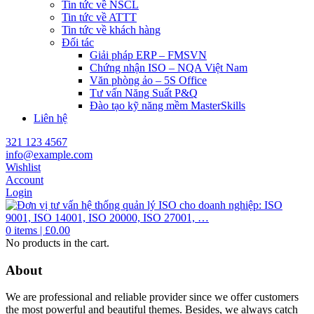
Tin tức về NSCL
Tin tức về ATTT
Tin tức về khách hàng
Đối tác
Giải pháp ERP – FMSVN
Chứng nhận ISO – NQA Việt Nam
Văn phòng ảo – 5S Office
Tư vấn Năng Suất P&Q
Đào tạo kỹ năng mềm MasterSkills
Liên hệ
321 123 4567
info@example.com
Wishlist
Account
Login
0
items |
£
0.00
No products in the cart.
About
We are professional and reliable provider since we offer customers
the most powerful and beautiful themes. Besides, we always catch