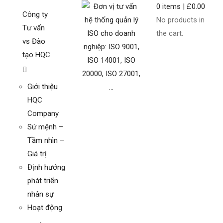
0
items |
£
0.00
Công ty
No products in
Tư vấn
the cart.
vs Đào
tạo HQC
Giới thiệu
HQC
Company
Sứ mệnh –
Tầm nhìn –
Giá trị
Định hướng
phát triển
nhân sự
Hoạt động