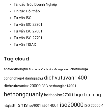
Tái cấu Trúc Doanh Nghiệp
Tin tức Hội thảo
Tư vấn ISO
Tư vấn ISO 22301
Tư vấn ISO 27001
Tư vấn ISO 27701
Tư vấn TISAX
Tag cloud
antoanthongtin
chatluong4
Business Continuity Management
dichvutuvan14001
congnghiep4
danhgiathu
dichvutuvaniso20000
ESG
hethongiso14001
hethongquanly
hqc training
hoithaoiso27001
iso20000
isms
iso14001
htqlattt
iso9001
ISO 20000-1