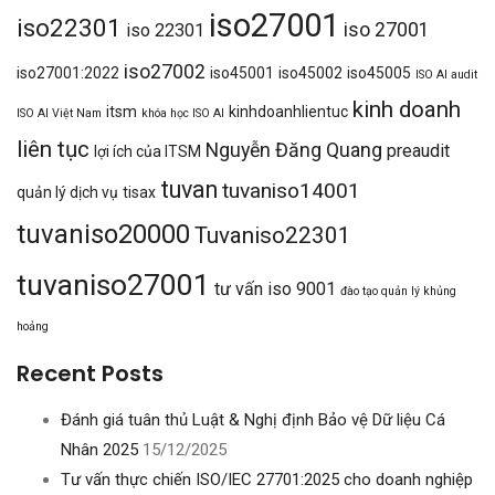
iso27001
iso22301
iso 27001
iso 22301
iso27002
iso27001:2022
iso45001
iso45002
iso45005
ISO AI audit
kinh doanh
itsm
kinhdoanhlientuc
ISO AI Việt Nam
khóa học ISO AI
liên tục
Nguyễn Đăng Quang
preaudit
lợi ích của ITSM
tuvan
tuvaniso14001
quản lý dịch vụ
tisax
tuvaniso20000
Tuvaniso22301
tuvaniso27001
tư vấn iso 9001
đào tạo quản lý khủng
hoảng
Recent Posts
Đánh giá tuân thủ Luật & Nghị định Bảo vệ Dữ liệu Cá
Nhân 2025
15/12/2025
Tư vấn thực chiến ISO/IEC 27701:2025 cho doanh nghiệp