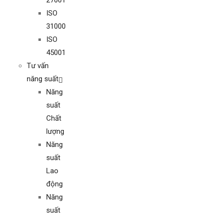
27001
ISO
31000
ISO
45001
Tư vấn
năng suất
Năng
suất
Chất
lượng
Năng
suất
Lao
động
Năng
suất