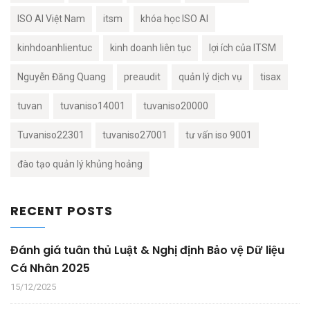
ISO AI Việt Nam
itsm
khóa học ISO AI
kinhdoanhlientuc
kinh doanh liên tục
lợi ích của ITSM
Nguyễn Đăng Quang
preaudit
quản lý dịch vụ
tisax
tuvan
tuvaniso14001
tuvaniso20000
Tuvaniso22301
tuvaniso27001
tư vấn iso 9001
đào tạo quản lý khủng hoảng
RECENT POSTS
Đánh giá tuân thủ Luật & Nghị định Bảo vệ Dữ liệu
Cá Nhân 2025
15/12/2025