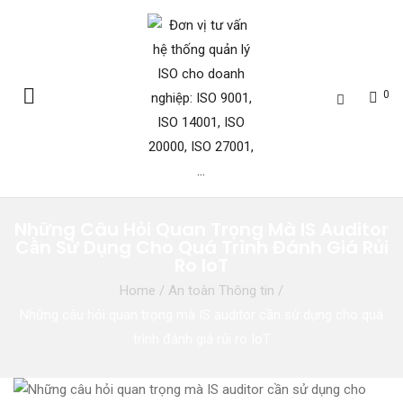
0
Những Câu Hỏi Quan Trọng Mà IS Auditor
Cần Sử Dụng Cho Quá Trình Đánh Giá Rủi
Ro IoT
Home
/
An toàn Thông tin
/
Những câu hỏi quan trọng mà IS auditor cần sử dụng cho quá
trình đánh giá rủi ro IoT