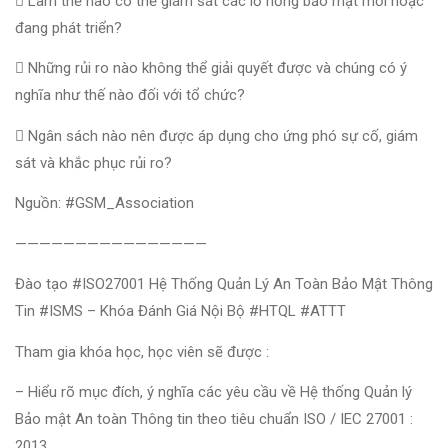
 Làm thế nào có thể giám sát các lỗ hổng bảo mật mới hoặc
đang phát triển?
 Những rủi ro nào không thể giải quyết được và chúng có ý
nghĩa như thế nào đối với tổ chức?
 Ngân sách nào nên được áp dụng cho ứng phó sự cố, giám
sát và khắc phục rủi ro?
Nguồn: #GSM_Association
————————————————
Đào tạo #ISO27001 Hệ Thống Quản Lý An Toàn Bảo Mật Thông
Tin #ISMS – Khóa Đánh Giá Nội Bộ #HTQL #ATTT
Tham gia khóa học, học viên sẽ được :
– Hiểu rõ mục đích, ý nghĩa các yêu cầu về Hệ thống Quản lý
Bảo mật An toàn Thông tin theo tiêu chuẩn ISO / IEC 27001 :
2013