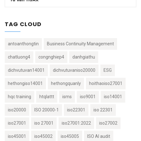
TAG CLOUD
antoanthongtin
Business Continuity Management
chatluong4
congnghiep4
danhgiathu
dichvutuvan14001
dichvutuvaniso20000
ESG
hethongiso14001
hethongquanly
hoithaoiso27001
hqc training
htqlattt
isms
iso9001
iso14001
iso20000
ISO 20000-1
iso22301
iso 22301
iso27001
iso 27001
iso27001:2022
iso27002
iso45001
iso45002
iso45005
ISO AI audit