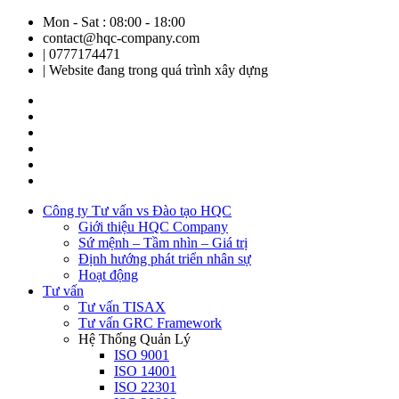
Mon - Sat : 08:00 - 18:00
contact@hqc-company.com
| 0777174471
| Website đang trong quá trình xây dựng
Công ty Tư vấn vs Đào tạo HQC
Giới thiệu HQC Company
Sứ mệnh – Tầm nhìn – Giá trị
Định hướng phát triển nhân sự
Hoạt động
Tư vấn
Tư vấn TISAX
Tư vấn GRC Framework
Hệ Thống Quản Lý
ISO 9001
ISO 14001
ISO 22301