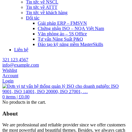
Tin tức về NSCL
Tin tức về ATTT
Tin tức về khách hàng
Đối tác
Giải pháp ERP – FMSVN
Chứng nhận ISO – NQA Việt Nam
Văn phòng ảo – 5S Office
Tư vấn Năng Suất P&Q
Đào tạo kỹ năng mềm MasterSkills
Liên hệ
321 123 4567
info@example.com
Wishlist
Account
Login
0
items |
£
0.00
No products in the cart.
About
We are professional and reliable provider since we offer customers
the most powerful and beautiful themes. Besides, we always catch