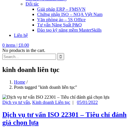
Đối tác
Giải pháp ERP – FMSVN
Chứng nhận ISO – NQA Việt Nam
Văn phòng ảo – 5S Office
Tư vấn Năng Suất P&Q
Đào tạo kỹ năng mềm MasterSkills
Liên hệ
0
items |
£
0.00
No products in the cart.
kinh doanh liên tục
Home
/
Posts tagged "kinh doanh liên tục"
Dịch vụ tư vấn
,
Kinh doanh Liên tục
|
05/01/2022
Dịch vụ tư vấn ISO 22301 – Tiêu chí đánh
giá chọn lựa