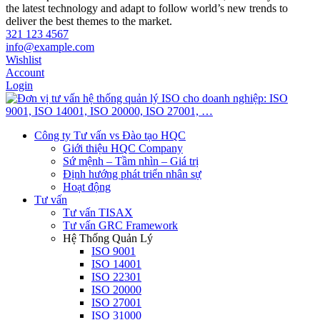
the latest technology and adapt to follow world’s new trends to
deliver the best themes to the market.
321 123 4567
info@example.com
Wishlist
Account
Login
Công ty Tư vấn vs Đào tạo HQC
Giới thiệu HQC Company
Sứ mệnh – Tầm nhìn – Giá trị
Định hướng phát triển nhân sự
Hoạt động
Tư vấn
Tư vấn TISAX
Tư vấn GRC Framework
Hệ Thống Quản Lý
ISO 9001
ISO 14001
ISO 22301
ISO 20000
ISO 27001
ISO 31000