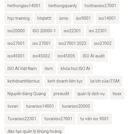
hethongiso14001
hethongquanly
hoithaoiso27001
hqc training
htqlattt
isms
iso9001
iso14001
iso20000
ISO 20000-1
iso22301
iso 22301
iso27001
iso 27001
iso27001:2022
iso27002
iso45001
iso45002
iso45005
ISO AI audit
ISO AI Việt Nam
itsm
khóa học ISO AI
kinhdoanhlientuc
kinh doanh liên tục
lợi ích của ITSM
Nguyễn Đăng Quang
preaudit
quản lý dịch vụ
tisax
tuvan
tuvaniso14001
tuvaniso20000
Tuvaniso22301
tuvaniso27001
tư vấn iso 9001
đào tạo quản lý khủng hoảng