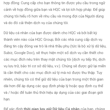
hợp đồng: Cung cấp cho bạn thông tin được yêu cầu trong ngữ
cảnh về hợp đồng giữa bạn và HQC và lợi ích hợp pháp: Để giúp
chúng tôi hiểu rõ hơn về nhu cầu và mong đợi của Người dùng
và do đó cải thiện dịch vụ của chúng tôi.
Dữ liệu cá nhân của bạn được dành cho HQC và bởi bất kỳ
thành viên nào của HQC Group; Bởi các nhà cung cấp dịch vụ
đáng tin cậy đóng vai trò là nhà thầu phụ (tức là bộ xử lý dữ liệu,
Subiz, Google Doc), sẽ thực hiện một số dịch vụ cần thiết cho
các mục đích nêu trên thay mặt chúng tôi (dịch vụ tiếp thị, dịch
vụ lưu trữ, bảo trì cơ sở dữ liệu, v.v.). Chúng sẽ được giữ lại miễn
là cần thiết cho các mục đích xử lý mà nó được thu thập. Tuy
nhiên, chúng tôi có thể giữ dữ liệu của bạn trong một thời gian
dài hơn để áp dụng các quy định pháp lý hoặc quy định cụ thể
và / hoặc để tuân thủ thời hiệu áp dụng của các giai đoạn giới
hạn.
Để xác định
thời gian lưu giữ Dữ liệu Cá nhân
của bạn, chúng