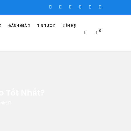
ĐÁNH GIÁ
TIN TỨC
LIÊN HỆ
0
o Tốt Nhất?
 nhất?