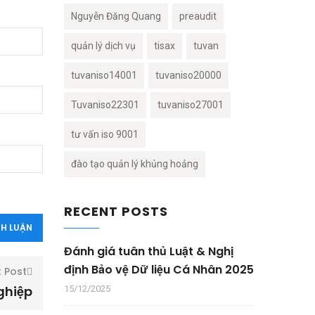
Nguyễn Đăng Quang
preaudit
quản lý dịch vụ
tisax
tuvan
tuvaniso14001
tuvaniso20000
Tuvaniso22301
tuvaniso27001
tư vấn iso 9001
đào tạo quản lý khủng hoảng
RECENT POSTS
Đánh giá tuân thủ Luật & Nghị
định Bảo vệ Dữ liệu Cá Nhân 2025
t Post
ghiệp
15/12/2025