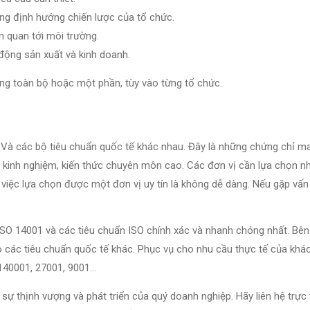
ng định hướng chiến lược của tổ chức.
ên quan tới môi trường.
động sản xuất và kinh doanh.
ng toàn bộ hoặc một phần, tùy vào từng tổ chức.
.Và các bộ tiêu chuẩn quốc tế khác nhau. Đây là những chứng chỉ ma
ó kinh nghiệm, kiến thức chuyên môn cao. Các đơn vị cần lựa chọn n
n việc lựa chọn được một đơn vị uy tín là không dễ dàng. Nếu gặp vấ
ISO 14001 và các tiêu chuẩn ISO chính xác và nhanh chóng nhất. Bên
o các tiêu chuẩn quốc tế khác. Phục vụ cho nhu cầu thực tế của khá
 140001, 27001, 9001…
 thịnh vượng và phát triển của quý doanh nghiệp. Hãy liên hệ trực 