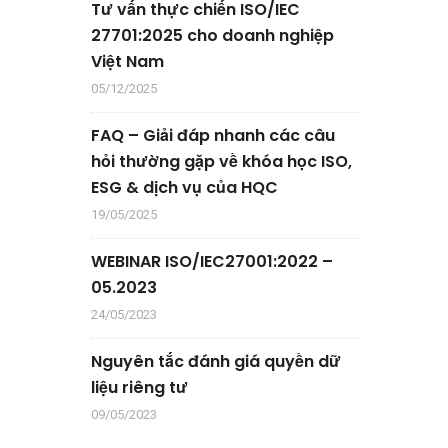
Tư vấn thực chiến ISO/IEC
27701:2025 cho doanh nghiệp
Việt Nam
05/12/2025
FAQ – Giải đáp nhanh các câu
hỏi thường gặp về khóa học ISO,
ESG & dịch vụ của HQC
19/05/2025
WEBINAR ISO/IEC27001:2022 –
05.2023
24/05/2023
Nguyên tắc đánh giá quyền dữ
liệu riêng tư
09/05/2023