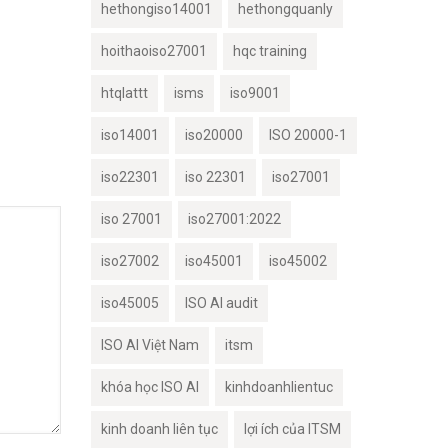
hethongiso14001
hethongquanly
hoithaoiso27001
hqc training
htqlattt
isms
iso9001
iso14001
iso20000
ISO 20000-1
iso22301
iso 22301
iso27001
iso 27001
iso27001:2022
iso27002
iso45001
iso45002
iso45005
ISO AI audit
ISO AI Việt Nam
itsm
khóa học ISO AI
kinhdoanhlientuc
kinh doanh liên tục
lợi ích của ITSM