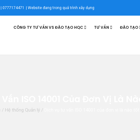
| 0777174471
| Website đang trong quá trình xây dựng
CÔNG TY TƯ VẤN VS ĐÀO TẠO HQC
TƯ VẤN
ĐÀO TẠO
 Vấn ISO 14001 Của Đơn Vị Là Nà
e
/
Hệ thống Quản lý
/
Dịch vụ tư vấn ISO 14001 của đơn vị là nào tốt