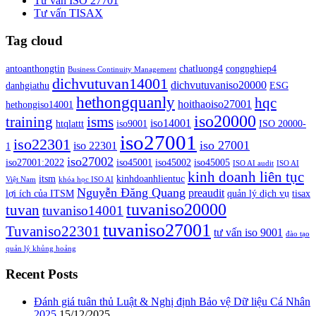
Tư vấn ISO 27701
Tư vấn TISAX
Tag cloud
antoanthongtin
chatluong4
congnghiep4
Business Continuity Management
dichvutuvan14001
dichvutuvaniso20000
danhgiathu
ESG
hethongquanly
hqc
hoithaoiso27001
hethongiso14001
iso20000
isms
training
iso14001
htqlattt
iso9001
ISO 20000-
iso27001
iso22301
iso 27001
iso 22301
1
iso27002
iso27001:2022
iso45001
iso45002
iso45005
ISO AI audit
ISO AI
kinh doanh liên tục
itsm
kinhdoanhlientuc
Việt Nam
khóa học ISO AI
Nguyễn Đăng Quang
preaudit
lợi ích của ITSM
quản lý dịch vụ
tisax
tuvaniso20000
tuvan
tuvaniso14001
tuvaniso27001
Tuvaniso22301
tư vấn iso 9001
đào tạo
quản lý khủng hoảng
Recent Posts
Đánh giá tuân thủ Luật & Nghị định Bảo vệ Dữ liệu Cá Nhân
2025
15/12/2025