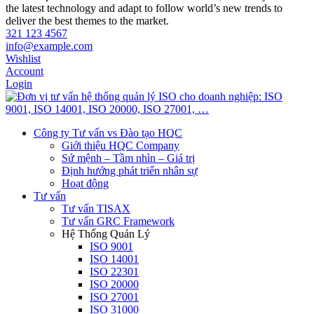
the latest technology and adapt to follow world’s new trends to
deliver the best themes to the market.
321 123 4567
info@example.com
Wishlist
Account
Login
Công ty Tư vấn vs Đào tạo HQC
Giới thiệu HQC Company
Sứ mệnh – Tầm nhìn – Giá trị
Định hướng phát triển nhân sự
Hoạt động
Tư vấn
Tư vấn TISAX
Tư vấn GRC Framework
Hệ Thống Quản Lý
ISO 9001
ISO 14001
ISO 22301
ISO 20000
ISO 27001
ISO 31000