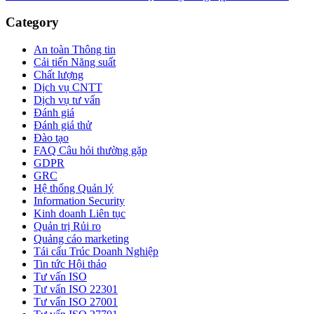
Category
An toàn Thông tin
Cải tiến Năng suất
Chất lượng
Dịch vụ CNTT
Dịch vụ tư vấn
Đánh giá
Đánh giá thử
Đào tạo
FAQ Câu hỏi thường gặp
GDPR
GRC
Hệ thống Quản lý
Information Security
Kinh doanh Liên tục
Quản trị Rủi ro
Quảng cáo marketing
Tái cấu Trúc Doanh Nghiệp
Tin tức Hội thảo
Tư vấn ISO
Tư vấn ISO 22301
Tư vấn ISO 27001