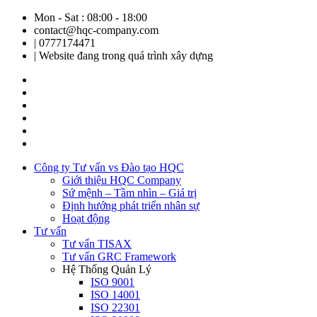
Mon - Sat : 08:00 - 18:00
contact@hqc-company.com
| 0777174471
| Website đang trong quá trình xây dựng
Công ty Tư vấn vs Đào tạo HQC
Giới thiệu HQC Company
Sứ mệnh – Tầm nhìn – Giá trị
Định hướng phát triển nhân sự
Hoạt động
Tư vấn
Tư vấn TISAX
Tư vấn GRC Framework
Hệ Thống Quản Lý
ISO 9001
ISO 14001
ISO 22301