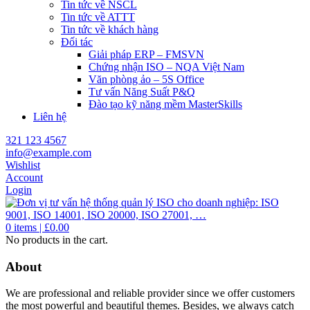
Tin tức về NSCL
Tin tức về ATTT
Tin tức về khách hàng
Đối tác
Giải pháp ERP – FMSVN
Chứng nhận ISO – NQA Việt Nam
Văn phòng ảo – 5S Office
Tư vấn Năng Suất P&Q
Đào tạo kỹ năng mềm MasterSkills
Liên hệ
321 123 4567
info@example.com
Wishlist
Account
Login
0
items |
£
0.00
No products in the cart.
About
We are professional and reliable provider since we offer customers
the most powerful and beautiful themes. Besides, we always catch