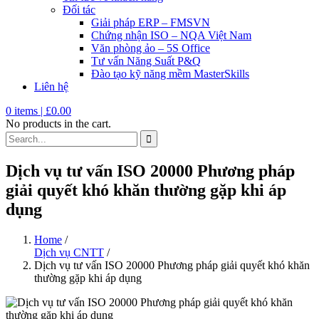
Đối tác
Giải pháp ERP – FMSVN
Chứng nhận ISO – NQA Việt Nam
Văn phòng ảo – 5S Office
Tư vấn Năng Suất P&Q
Đào tạo kỹ năng mềm MasterSkills
Liên hệ
0
items |
£
0.00
No products in the cart.
Dịch vụ tư vấn ISO 20000 Phương pháp
giải quyết khó khăn thường gặp khi áp
dụng
Home
/
Dịch vụ CNTT
/
Dịch vụ tư vấn ISO 20000 Phương pháp giải quyết khó khăn
thường gặp khi áp dụng