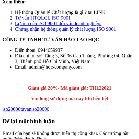
Xem thêm:
Hệ thống Quản lý Chất lượng là gì ? tại LINK
Tư vấn HTQLCL ISO 9001
Lợi ích của ISO 9001 đối với doanh nghiệp.
Chứng nhận hệ thống quản lý chất lượng ISO 9001
CÔNG TY TNHH TƯ VẤN ĐÀO TẠO HQC
Điện thoại: 0944659937
Địa chỉ trụ sở: Tầng 3, Số 96 Cao Thắng, Phường 04, Quận
3, Thành phố Hồ Chí Minh, Việt Nam
Email: admin@hqc-company.com
Giảm giá 20%- Mã giảm giá: TH122021
Vui lòng sử dụng mã này khi liên hệ!
iso20000
tuvaniso20000
Để lại một bình luận
Email của bạn sẽ không được hiển thị công khai.
Các trường bắt
buộc được đánh dấu
*