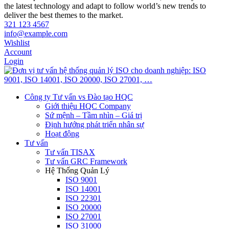
the latest technology and adapt to follow world’s new trends to
deliver the best themes to the market.
321 123 4567
info@example.com
Wishlist
Account
Login
Công ty Tư vấn vs Đào tạo HQC
Giới thiệu HQC Company
Sứ mệnh – Tầm nhìn – Giá trị
Định hướng phát triển nhân sự
Hoạt động
Tư vấn
Tư vấn TISAX
Tư vấn GRC Framework
Hệ Thống Quản Lý
ISO 9001
ISO 14001
ISO 22301
ISO 20000
ISO 27001
ISO 31000