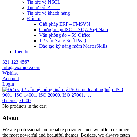
Tin tức về NSCL
Tin tức về ATTT
Tin tức về khách hàng
Đối tác
Giải pháp ERP – FMSVN
Chứng nhận ISO – NQA Việt Nam
Văn phòng ảo – 5S Office
Tư vấn Năng Suất P&Q
Đào tạo kỹ năng mềm MasterSkills
Liên hệ
321 123 4567
info@example.com
Wishlist
Account
Login
0
items |
£
0.00
No products in the cart.
About
We are professional and reliable provider since we offer customers
the most powerful and beautiful themes. Besides, we always catch