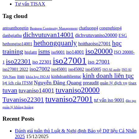
Tư vấn TISAX
Tag cloud
antoanthongtin
chatluong4
congnghiep4
Business Continuity Management
dichvutuvan14001
dichvutuvaniso20000
danhgiathu
ESG
hethongquanly
hqc
hoithaoiso27001
hethongiso14001
iso20000
isms
training
iso14001
htqlattt
iso9001
ISO 20000-
iso27001
iso22301
iso 27001
iso 22301
1
iso27002
iso27001:2022
iso45001
iso45002
iso45005
ISO AI audit
ISO AI
kinh doanh liên tục
itsm
kinhdoanhlientuc
Việt Nam
khóa học ISO AI
Nguyễn Đăng Quang
preaudit
lợi ích của ITSM
quản lý dịch vụ
tisax
tuvaniso20000
tuvan
tuvaniso14001
tuvaniso27001
Tuvaniso22301
tư vấn iso 9001
đào tạo
quản lý khủng hoảng
Recent Posts
Đánh giá tuân thủ Luật & Nghị định Bảo vệ Dữ liệu Cá Nhân
2025
15/12/2025