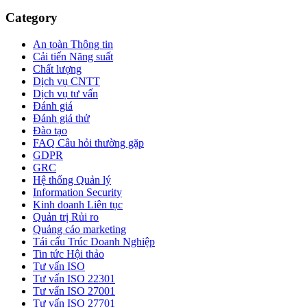
Category
An toàn Thông tin
Cải tiến Năng suất
Chất lượng
Dịch vụ CNTT
Dịch vụ tư vấn
Đánh giá
Đánh giá thử
Đào tạo
FAQ Câu hỏi thường gặp
GDPR
GRC
Hệ thống Quản lý
Information Security
Kinh doanh Liên tục
Quản trị Rủi ro
Quảng cáo marketing
Tái cấu Trúc Doanh Nghiệp
Tin tức Hội thảo
Tư vấn ISO
Tư vấn ISO 22301
Tư vấn ISO 27001
Tư vấn ISO 27701