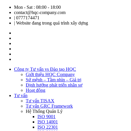
Mon - Sat : 08:00 - 18:00
contact@hqc-company.com
| 0777174471
| Website đang trong quá trình xây dựng
Công ty Tư vấn vs Đào tạo HQC
Giới thiệu HQC Company
Sứ mệnh – Tầm nhìn – Giá trị
Định hướng phát triển nhân sự
Hoạt động
Tư vấn
Tư vấn TISAX
Tư vấn GRC Framework
Hệ Thống Quản Lý
ISO 9001
ISO 14001
ISO 22301