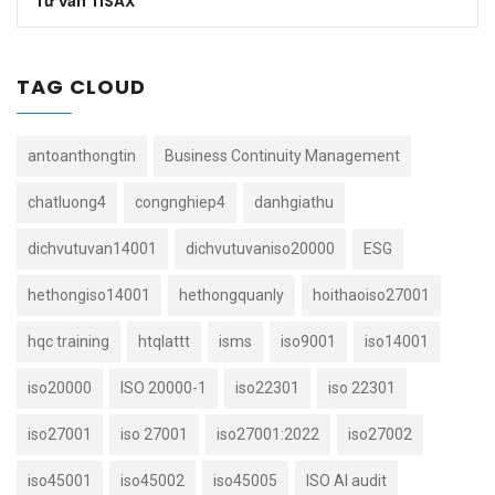
Tư vấn TISAX
TAG CLOUD
antoanthongtin
Business Continuity Management
chatluong4
congnghiep4
danhgiathu
dichvutuvan14001
dichvutuvaniso20000
ESG
hethongiso14001
hethongquanly
hoithaoiso27001
hqc training
htqlattt
isms
iso9001
iso14001
iso20000
ISO 20000-1
iso22301
iso 22301
iso27001
iso 27001
iso27001:2022
iso27002
iso45001
iso45002
iso45005
ISO AI audit