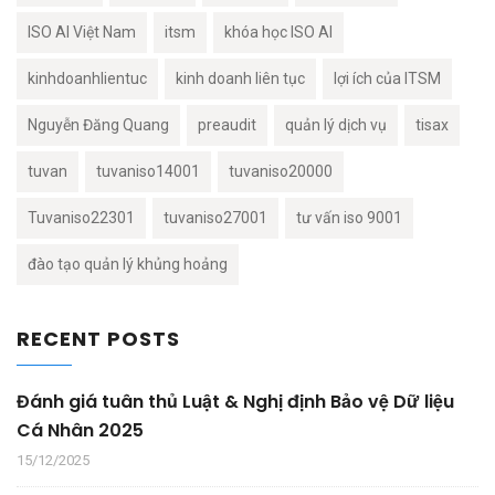
ISO AI Việt Nam
itsm
khóa học ISO AI
kinhdoanhlientuc
kinh doanh liên tục
lợi ích của ITSM
Nguyễn Đăng Quang
preaudit
quản lý dịch vụ
tisax
tuvan
tuvaniso14001
tuvaniso20000
Tuvaniso22301
tuvaniso27001
tư vấn iso 9001
đào tạo quản lý khủng hoảng
RECENT POSTS
Đánh giá tuân thủ Luật & Nghị định Bảo vệ Dữ liệu
Cá Nhân 2025
15/12/2025