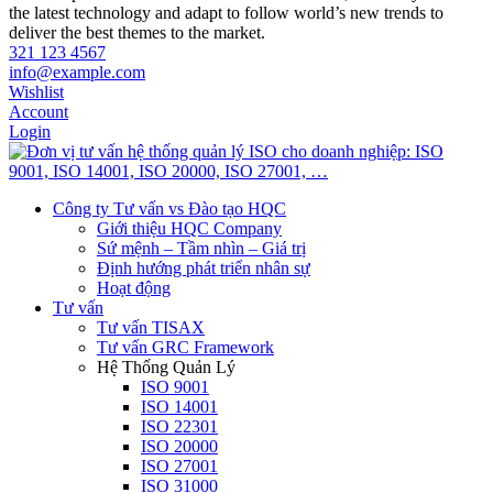
the latest technology and adapt to follow world’s new trends to
deliver the best themes to the market.
321 123 4567
info@example.com
Wishlist
Account
Login
Công ty Tư vấn vs Đào tạo HQC
Giới thiệu HQC Company
Sứ mệnh – Tầm nhìn – Giá trị
Định hướng phát triển nhân sự
Hoạt động
Tư vấn
Tư vấn TISAX
Tư vấn GRC Framework
Hệ Thống Quản Lý
ISO 9001
ISO 14001
ISO 22301
ISO 20000
ISO 27001
ISO 31000