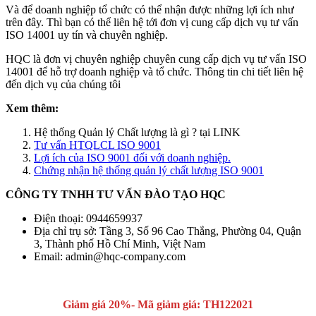
Và để doanh nghiệp tổ chức có thể nhận được những lợi ích như
trên đây. Thì bạn có thể liên hệ tới đơn vị cung cấp dịch vụ tư vấn
ISO 14001 uy tín và chuyên nghiệp.
HQC là đơn vị chuyên nghiệp chuyên cung cấp dịch vụ tư vấn ISO
14001 để hỗ trợ doanh nghiệp và tổ chức. Thông tin chi tiết liên hệ
đến dịch vụ của chúng tôi
Xem thêm:
Hệ thống Quản lý Chất lượng là gì ? tại LINK
Tư vấn HTQLCL ISO 9001
Lợi ích của ISO 9001 đối với doanh nghiệp.
Chứng nhận hệ thống quản lý chất lượng ISO 9001
CÔNG TY TNHH TƯ VẤN ĐÀO TẠO HQC
Điện thoại: 0944659937
Địa chỉ trụ sở: Tầng 3, Số 96 Cao Thắng, Phường 04, Quận
3, Thành phố Hồ Chí Minh, Việt Nam
Email: admin@hqc-company.com
Giảm giá 20%- Mã giảm giá: TH122021