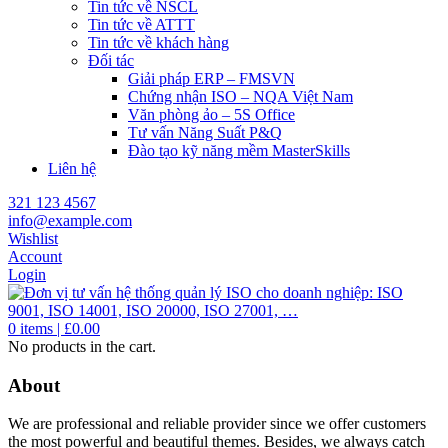
Tin tức về NSCL
Tin tức về ATTT
Tin tức về khách hàng
Đối tác
Giải pháp ERP – FMSVN
Chứng nhận ISO – NQA Việt Nam
Văn phòng ảo – 5S Office
Tư vấn Năng Suất P&Q
Đào tạo kỹ năng mềm MasterSkills
Liên hệ
321 123 4567
info@example.com
Wishlist
Account
Login
0
items |
£
0.00
No products in the cart.
About
We are professional and reliable provider since we offer customers
the most powerful and beautiful themes. Besides, we always catch