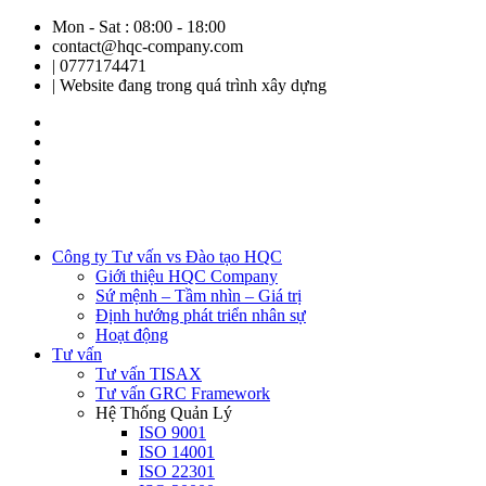
Mon - Sat : 08:00 - 18:00
contact@hqc-company.com
| 0777174471
| Website đang trong quá trình xây dựng
Công ty Tư vấn vs Đào tạo HQC
Giới thiệu HQC Company
Sứ mệnh – Tầm nhìn – Giá trị
Định hướng phát triển nhân sự
Hoạt động
Tư vấn
Tư vấn TISAX
Tư vấn GRC Framework
Hệ Thống Quản Lý
ISO 9001
ISO 14001
ISO 22301