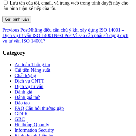
Lưu tên của tôi, email, và trang web trong trình duyệt này cho
lần bình luận kế tiếp của tôi.
Previous Post
Những điều cần chú ý khi xây dựng ISO 14001 –
Dịch vụ tư vấn ISO 14001
Next Post
Vì sao cần phải sử dụng dịch
vụ tư vấn ISO 14001?
Category
An toàn Thông tin
Cải tiến Năng suất
Chất lượng
Dịch vụ CNTT
Dịch vụ tư vấn
Đánh giá
Đánh giá thử
Đào tạo
FAQ Câu hỏi thường gặp
GDPR
GRC
Hệ thống Quản lý
Information Security
Kinh doanh Liên tục