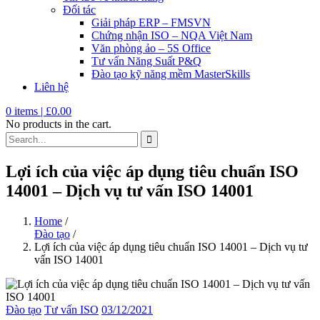
Đối tác
Giải pháp ERP – FMSVN
Chứng nhận ISO – NQA Việt Nam
Văn phòng ảo – 5S Office
Tư vấn Năng Suất P&Q
Đào tạo kỹ năng mềm MasterSkills
Liên hệ
0
items |
£
0.00
No products in the cart.
Lợi ích của việc áp dụng tiêu chuẩn ISO
14001 – Dịch vụ tư vấn ISO 14001
Home
/
Đào tạo
/
Lợi ích của việc áp dụng tiêu chuẩn ISO 14001 – Dịch vụ tư
vấn ISO 14001
Đào tạo
Tư vấn ISO
03/12/2021