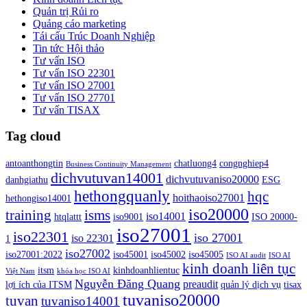
Quản trị Rủi ro
Quảng cáo marketing
Tái cấu Trúc Doanh Nghiệp
Tin tức Hội thảo
Tư vấn ISO
Tư vấn ISO 22301
Tư vấn ISO 27001
Tư vấn ISO 27701
Tư vấn TISAX
Tag cloud
antoanthongtin
chatluong4
congnghiep4
Business Continuity Management
dichvutuvan14001
dichvutuvaniso20000
danhgiathu
ESG
hethongquanly
hqc
hoithaoiso27001
hethongiso14001
iso20000
isms
training
iso14001
htqlattt
iso9001
ISO 20000-
iso27001
iso22301
iso 27001
iso 22301
1
iso27002
iso27001:2022
iso45001
iso45002
iso45005
ISO AI audit
ISO AI
kinh doanh liên tục
itsm
kinhdoanhlientuc
Việt Nam
khóa học ISO AI
Nguyễn Đăng Quang
preaudit
lợi ích của ITSM
quản lý dịch vụ
tisax
tuvaniso20000
tuvan
tuvaniso14001