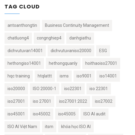
TAG CLOUD
antoanthongtin
Business Continuity Management
chatluong4
congnghiep4
danhgiathu
dichvutuvan14001
dichvutuvaniso20000
ESG
hethongiso14001
hethongquanly
hoithaoiso27001
hqc training
htqlattt
isms
iso9001
iso14001
iso20000
ISO 20000-1
iso22301
iso 22301
iso27001
iso 27001
iso27001:2022
iso27002
iso45001
iso45002
iso45005
ISO AI audit
ISO AI Việt Nam
itsm
khóa học ISO AI