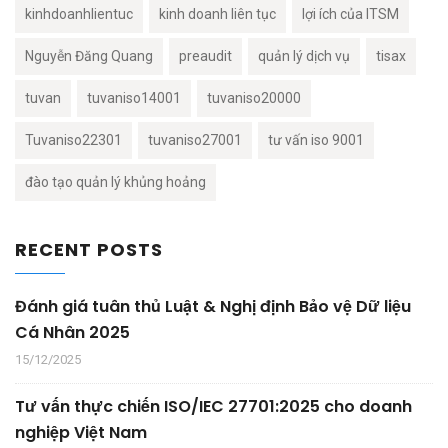
kinhdoanhlientuc
kinh doanh liên tục
lợi ích của ITSM
Nguyễn Đăng Quang
preaudit
quản lý dịch vụ
tisax
tuvan
tuvaniso14001
tuvaniso20000
Tuvaniso22301
tuvaniso27001
tư vấn iso 9001
đào tạo quản lý khủng hoảng
RECENT POSTS
Đánh giá tuân thủ Luật & Nghị định Bảo vệ Dữ liệu
Cá Nhân 2025
15/12/2025
Tư vấn thực chiến ISO/IEC 27701:2025 cho doanh
nghiệp Việt Nam