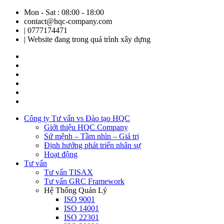
Mon - Sat : 08:00 - 18:00
contact@hqc-company.com
| 0777174471
| Website đang trong quá trình xây dựng
Công ty Tư vấn vs Đào tạo HQC
Giới thiệu HQC Company
Sứ mệnh – Tầm nhìn – Giá trị
Định hướng phát triển nhân sự
Hoạt động
Tư vấn
Tư vấn TISAX
Tư vấn GRC Framework
Hệ Thống Quản Lý
ISO 9001
ISO 14001
ISO 22301