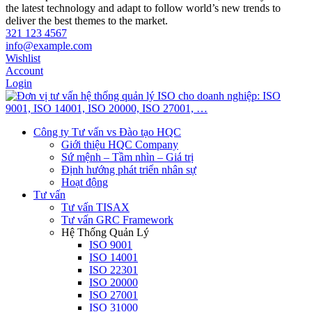
the latest technology and adapt to follow world’s new trends to
deliver the best themes to the market.
321 123 4567
info@example.com
Wishlist
Account
Login
Công ty Tư vấn vs Đào tạo HQC
Giới thiệu HQC Company
Sứ mệnh – Tầm nhìn – Giá trị
Định hướng phát triển nhân sự
Hoạt động
Tư vấn
Tư vấn TISAX
Tư vấn GRC Framework
Hệ Thống Quản Lý
ISO 9001
ISO 14001
ISO 22301
ISO 20000
ISO 27001
ISO 31000