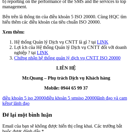
b) reporting on the performance of the SMS and the services to top
management.
Bên trên là thông tin của điều khoản 5 ISO 20000. Cùng HQC tìm
hiểu thêm các điều khoản của tiêu chuẩn ISO 20000.
Xem thêm:
Hệ thống Quản lý Dịch vụ CNTT là gì ? tại
LINK
Lợi ích của Hệ thống Quản lý Dịch vụ CNTT đối với doanh
nghiệp ? tại
LINK
Chứng nhận hệ thống quản lý dịch vụ CNTT ISO 20000
LIÊN HỆ
Mr.Quang – Phụ trách Dịch vụ Khách hàng
Mobile:
0944 65 99 37
điều khoản 5 iso 20000
điều khoản 5 sms
iso 20000
lãnh đạo và cam
kết
sự lãnh đạo
Để lại một bình luận
Email của bạn sẽ không được hiển thị công khai.
Các trường bắt
buộc được đánh dấu
*