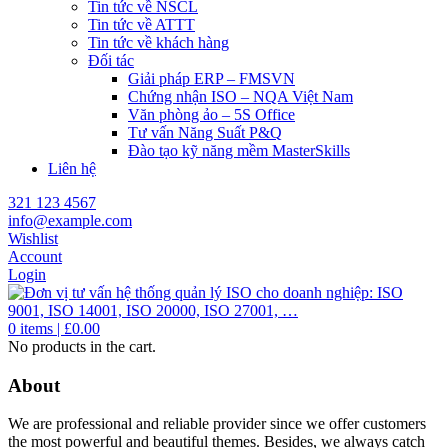
Tin tức về NSCL
Tin tức về ATTT
Tin tức về khách hàng
Đối tác
Giải pháp ERP – FMSVN
Chứng nhận ISO – NQA Việt Nam
Văn phòng ảo – 5S Office
Tư vấn Năng Suất P&Q
Đào tạo kỹ năng mềm MasterSkills
Liên hệ
321 123 4567
info@example.com
Wishlist
Account
Login
0
items |
£
0.00
No products in the cart.
About
We are professional and reliable provider since we offer customers
the most powerful and beautiful themes. Besides, we always catch