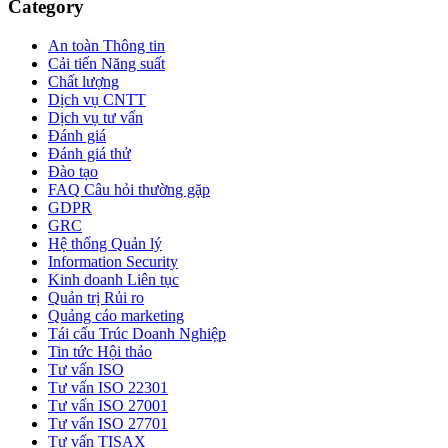
Category
An toàn Thông tin
Cải tiến Năng suất
Chất lượng
Dịch vụ CNTT
Dịch vụ tư vấn
Đánh giá
Đánh giá thử
Đào tạo
FAQ Câu hỏi thường gặp
GDPR
GRC
Hệ thống Quản lý
Information Security
Kinh doanh Liên tục
Quản trị Rủi ro
Quảng cáo marketing
Tái cấu Trúc Doanh Nghiệp
Tin tức Hội thảo
Tư vấn ISO
Tư vấn ISO 22301
Tư vấn ISO 27001
Tư vấn ISO 27701
Tư vấn TISAX