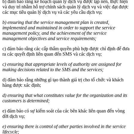
b) đảm bảo rằng kế hoạch quản lý dịch vụ được lập nên, thực hiện
và duy trì nhằm hỗ trợ chính sách quản lý dịch vụ và việc đạt được
các mục tiêu quản lý dịch vụ và các yêu cầu dịch vụ;
b) ensuring that the service management plan is created,
implemented and maintained in order to support the service
management policy, and the achievement of the service
management objectives and service requirements;
c) đảm bảo rằng các cấp thẩm quyền phù hợp được chỉ định để đưa
ra các quyết định liên quan đến SMS và các dịch vụ;
c) ensuring that appropriate levels of authority are assigned for
making decisions related to the SMS and the services;
d) đảm bảo rằng những gì tạo thành giá trị cho tổ chức và khách
hàng được xác định;
d) ensuring that what constitutes value for the organization and its
customers is determined;
e) đảm bảo có sự kiểm soát của các bên khác liên quan đến vòng
đời dịch vụ;
e) ensuring there is control of other parties involved in the service
lifecycle;