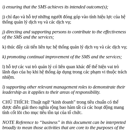
i) ensuring that the SMS achieves its intended outcome(s);
j) chỉ đạo và hỗ trợ những người đóng góp vào tính hiệu lực của hệ
thống quản lý dịch vụ và các dịch vụ;
j) directing and supporting persons to contribute to the effectiveness
of the SMS and the services;
k) thúc đẩy cải tiến liên tục hệ thống quản lý dịch vụ và các dịch vụ;
k) promoting continual improvement of the SMS and the services;
l) hỗ trợ các vai trò quản lý có liên quan khác để thể hiện vai trò
lãnh đạo của họ khi hệ thống áp dụng trong các phạm vi thuộc trách
nhiệm.
l) supporting other relevant management roles to demonstrate their
leadership as it applies to their areas of responsibility.
CHÚ THÍCH: Thuật ngữ “kinh doanh” trong tiêu chuẩn có thể
được diễn giải theo nghĩa rộng bao hàm tất cả các hoạt động mang
tính cốt lõi cho mục tiêu tồn tại của tổ chức.
NOTE Reference to “business” in this document can be interpreted
broadly to mean those activities that are core to the purposes of the