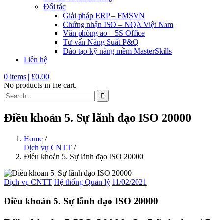
Đối tác
Giải pháp ERP – FMSVN
Chứng nhận ISO – NQA Việt Nam
Văn phòng ảo – 5S Office
Tư vấn Năng Suất P&Q
Đào tạo kỹ năng mềm MasterSkills
Liên hệ
0
items |
£
0.00
No products in the cart.
Điều khoản 5. Sự lãnh đạo ISO 20000
Home
/
Dịch vụ CNTT
/
Điều khoản 5. Sự lãnh đạo ISO 20000
Dịch vụ CNTT
Hệ thống Quản lý
11/02/2021
Điều khoản 5. Sự lãnh đạo ISO 20000