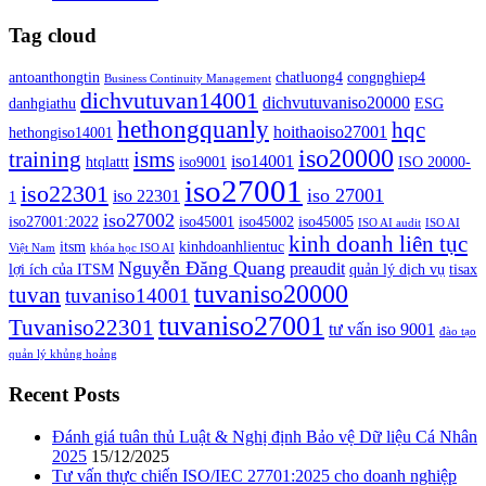
Tag cloud
antoanthongtin
chatluong4
congnghiep4
Business Continuity Management
dichvutuvan14001
dichvutuvaniso20000
danhgiathu
ESG
hethongquanly
hqc
hoithaoiso27001
hethongiso14001
iso20000
isms
training
iso14001
htqlattt
iso9001
ISO 20000-
iso27001
iso22301
iso 27001
iso 22301
1
iso27002
iso27001:2022
iso45001
iso45002
iso45005
ISO AI audit
ISO AI
kinh doanh liên tục
itsm
kinhdoanhlientuc
Việt Nam
khóa học ISO AI
Nguyễn Đăng Quang
preaudit
lợi ích của ITSM
quản lý dịch vụ
tisax
tuvaniso20000
tuvan
tuvaniso14001
tuvaniso27001
Tuvaniso22301
tư vấn iso 9001
đào tạo
quản lý khủng hoảng
Recent Posts
Đánh giá tuân thủ Luật & Nghị định Bảo vệ Dữ liệu Cá Nhân
2025
15/12/2025
Tư vấn thực chiến ISO/IEC 27701:2025 cho doanh nghiệp